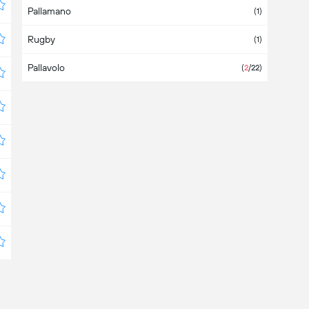
Pallamano
Azerbaigian
(1)
Rugby
Bahamas
(1)
Pallavolo
Bahrain
(
2
/22)
Bangladesh
Barbados
Belgio
Belize
Bermuda
Bielorussia
(4)
Bolivia
(6)
Bosnia Erzegovina