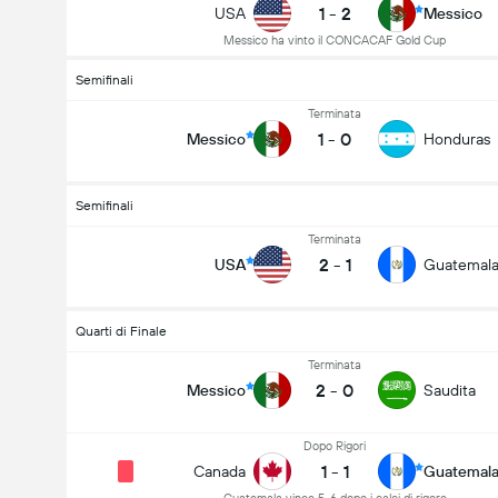
1
-
2
USA
Messico
Messico ha vinto il CONCACAF Gold Cup
Semifinali
Terminata
1
-
0
Messico
Honduras
Semifinali
Terminata
2
-
1
USA
Guatemal
Quarti di Finale
Terminata
2
-
0
Messico
Saudita
Dopo Rigori
1
-
1
Canada
Guatemal