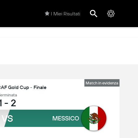
I Miei Risultati
Match in evidenza
F Gold Cup - Finale
erminata
1
-
2
VS
MESSICO