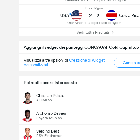
Guatemala vince 5-6 dopo i calci di rigore
Dopo Rigori
2
-
2
USA
Costa Rica
USA vince 4-3 dopo i calci di rigore
Vedi tutti i Risultati
Aggiungi il widget dei punteggi CONCACAF Gold Cup al tuo
Visualizza altre opzioni di
Creazione di widget
Genera t
personalizzati
Potresti essere interessato
Christian Pulisic
AC Milan
Alphonso Davies
Bayern Munich
Sergino Dest
PSV Eindhoven