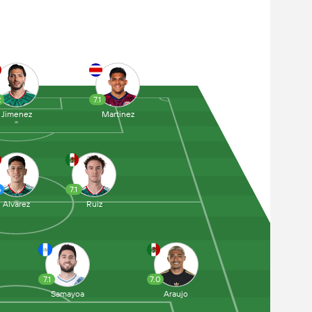
2
7.1
Jimenez
Martinez
6
7.1
Alvarez
Ruiz
7.1
7.0
Samayoa
Araujo