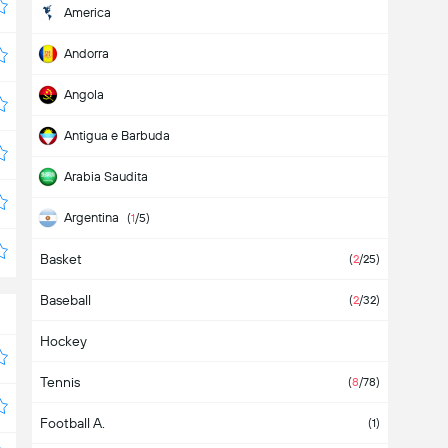
America
Andorra
Angola
Antigua e Barbuda
Arabia Saudita
Argentina
(
1
/5)
Basket
Armenia
(
2
/25)
Baseball
Aruba
(
2
/32)
Hockey
Asia
Tennis
Australia
(
8
/78)
Football A.
Austria
(1)