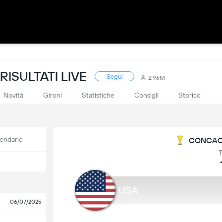
ISULTATI LIVE
Segui
2.96M
Novità
Gironi
Statistiche
Consigli
Storico
endario
CONCACA
T
USA
06/07/2025