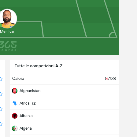
3
Menjivar
Tutte le competizioni A-Z
Calcio
(
6
/155)
Afghanistan
Africa
(2)
Albania
Algeria