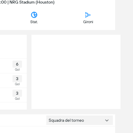
23:00 | NRG Stadium (Houston)
Stat.
Gironi
6
Gol
3
Gol
3
Gol
Squadra del torneo