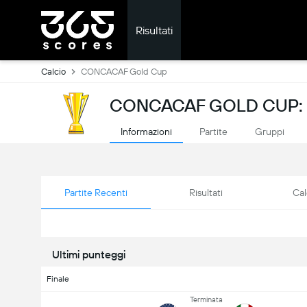
Risultati
Calcio
CONCACAF Gold Cup
CONCACAF GOLD CUP: R
Informazioni
Partite
Gruppi
Partite Recenti
Risultati
Cal
Ultimi punteggi
Finale
Terminata