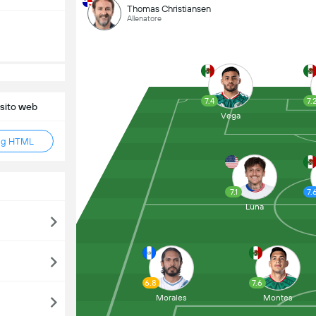
Thomas Christiansen
Allenatore
7.4
7.
 sito web
Vega
ag HTML
7.1
7.
Luna
6.8
7.6
Morales
Montes