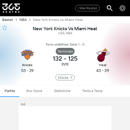
I Miei Risultati
Basket
NBA
New York Knicks Vs Miami Heat
New York Knicks Vs Miami Heat
USA, NBA
Turno undefined, Serie: 1 - 0
Terminata
132
-
125
21/12
Knicks
Heat
53 - 29
43 - 39
Knicks -7
Partita
Box Score
Statistiche
Testa a Testa
Ad