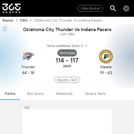
I Miei Risultati
Basket
NBA
Oklahoma City Thunder Vs Indiana Pacers
Oklahoma City Thunder Vs Indiana Pacers
USA, NBA
Turno undefined, Serie: 0 - 1
Terminata
114
-
117
24/01
Thunder
Pacers
64 - 18
19 - 63
Pacers +14.5
Partita
Box Score
Statistiche
Testa a Testa
Ad