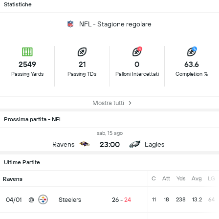
Statistiche
NFL - Stagione regolare
2549
21
0
63.6
Passing Yards
Passing TDs
Palloni Intercettati
Completion %
Mostra tutti
Prossima partita - NFL
sab, 15 ago
23:00
Ravens
Eagles
Ultime Partite
C
Att
Yds
Avg
LG
Ravens
04/01
@
Steelers
26
-
24
11
18
238
13.2
64