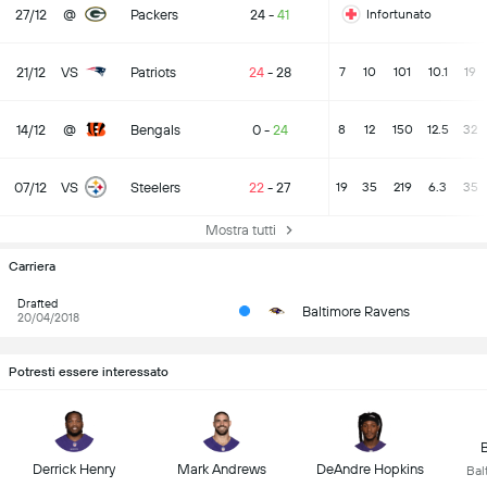
27/12
@
Packers
24
-
41
Infortunato
21/12
VS
Patriots
24
-
28
7
10
101
10.1
19
14/12
@
Bengals
0
-
24
8
12
150
12.5
32
07/12
VS
Steelers
22
-
27
19
35
219
6.3
35
Mostra tutti
Carriera
Drafted
Baltimore Ravens
20/04/2018
Potresti essere interessato
Derrick Henry
Mark Andrews
DeAndre Hopkins
Bal