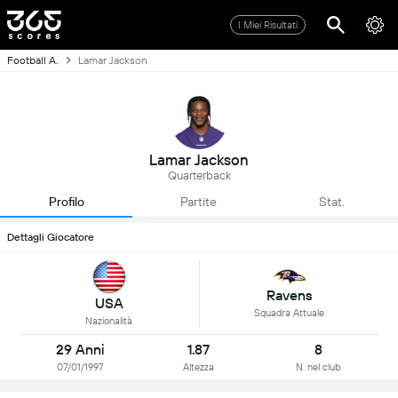
I Miei Risultati
Football A.
Lamar Jackson
Lamar Jackson
Quarterback
Profilo
Partite
Stat.
Dettagli Giocatore
Ravens
USA
Squadra Attuale
Nazionalità
29 Anni
1.87
8
07/01/1997
Altezza
N. nel club