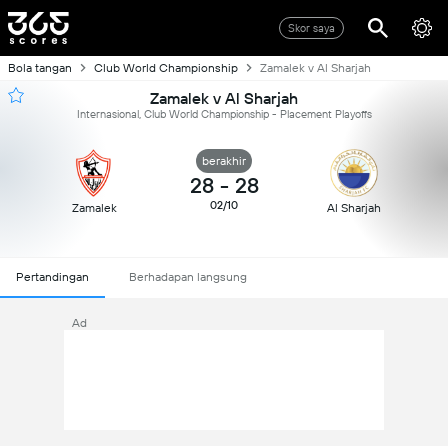
Skor saya
Bola tangan
Club World Championship
Zamalek v Al Sharjah
Zamalek v Al Sharjah
Internasional, Club World Championship - Placement Playoffs
berakhir
28
-
28
02/10
Zamalek
Al Sharjah
Pertandingan
Berhadapan langsung
Ad