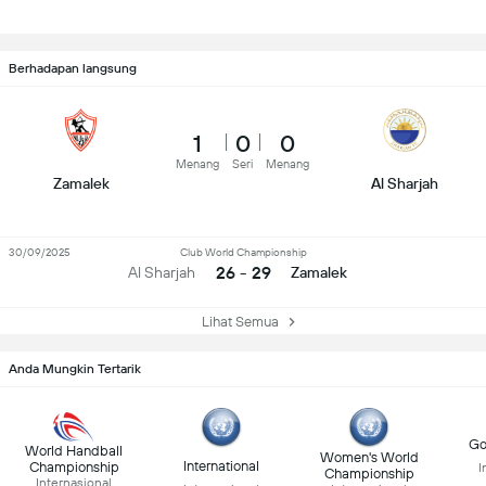
Berhadapan langsung
1
0
0
Menang
Seri
Menang
Zamalek
Al Sharjah
30/09/2025
Club World Championship
26 - 29
Al Sharjah
Zamalek
Lihat Semua
Anda Mungkin Tertarik
Go
World Handball
Women's World
International
Championship
I
Championship
Internasional