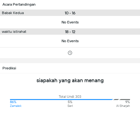
Acara Pertandingan
10 - 16
Babak Kedua
No Events
18 - 12
waktu istirahat
No Events
Prediksi
siapakah yang akan menang
Total Undi: 303
86%
5%
9%
Zamalek
Seri
Al Sharjah