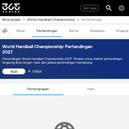
Skor saya
Bola tangan
World Handball Championship
Pertandingan
Detail
Pertandingan
Berita
Wawasan
Riwayat
World Handball Championship: Pertandingan
2027
Pertandingan World Handball Championship 2027! Tempat untuk melihat pertandingan
langsung Bola tangan, hasil, dan jadwal pertandingan mendatang.
Ikuti
1.95M
Perlengkapan
Hasil