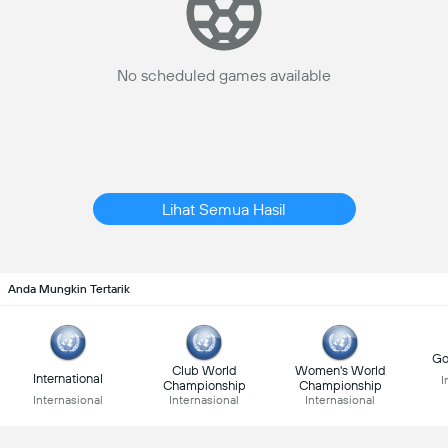
No scheduled games available
Lihat Semua Hasil
Anda Mungkin Tertarik
Go
Club World
Women's World
International
I
Championship
Championship
Internasional
Internasional
Internasional