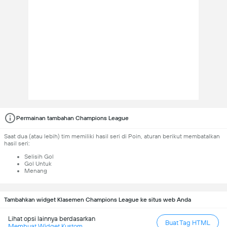
Permainan tambahan Champions League
Saat dua (atau lebih) tim memiliki hasil seri di Poin, aturan berikut membatalkan
hasil seri:
Selisih Gol
Gol Untuk
Menang
Tambahkan widget Klasemen Champions League ke situs web Anda
Lihat opsi lainnya berdasarkan
Buat Tag HTML
Membuat Widget Kustom