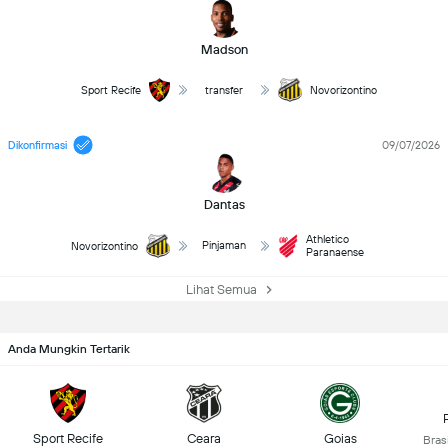
Madson
Sport Recife
transfer
Novorizontino
Dikonfirmasi
09/07/2026
Dantas
Athletico
Pinjaman
Novorizontino
Paranaense
Lihat Semua
Anda Mungkin Tertarik
Sport Recife
Ceara
Goias
Brasi