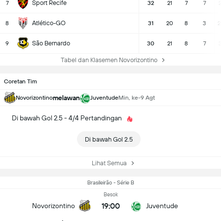
Sport Recife
7
32
21
7
7
2
Atlético-GO
8
31
20
8
3
2
São Bernardo
9
30
21
8
7
Tabel dan Klasemen Novorizontino
Coretan Tim
melawan
Novorizontino
Juventude
Min, ke-9 Agt
Di bawah Gol 2.5 - 4/4 Pertandingan
Di bawah Gol 2.5
Lihat Semua
Brasileirão - Série B
Besok
19:00
Novorizontino
Juventude