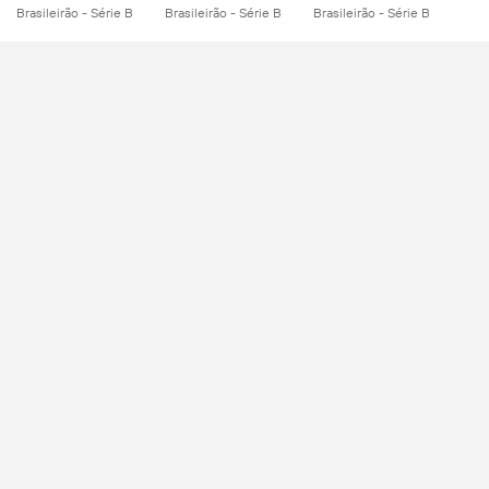
Brasileirão - Série B
Brasileirão - Série B
Brasileirão - Série B