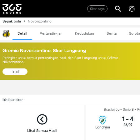
Skor saya
Sepak bola
Novorizontino
Detail
Pertandingan
Kedudukan
Berita
Sorot
Grêmio Novorizontino: Skor Langsung
Peringkat untuk semua pertandingan, hasil, dan Skor Langsung untuk Grêmio
Novorizontino
Ikuti
Ikhtisar skor
Brasileirão - Série B - 
1
-
4
26/07
Londrina
Lihat Semua Hasil