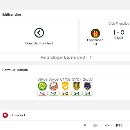
Ikhtisar skor
Club Friendlies
1
-
0
06/08
Esperance
Lihat Semua Hasil
ST
Pertandingan Esperance ST
Formulir Terbaru
08/08
06/08
04/08
31/07
26/07
1
-
2
1
-
0
2
-
2
2
-
1
3
-
1
Division 1
P
GK
+/-
PTS