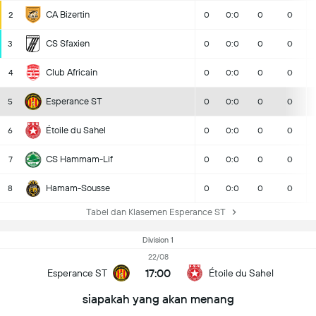
CA Bizertin
2
0
0:0
0
0
CS Sfaxien
3
0
0:0
0
0
Club Africain
4
0
0:0
0
0
Esperance ST
5
0
0:0
0
0
Étoile du Sahel
6
0
0:0
0
0
CS Hammam-Lif
7
0
0:0
0
0
Hamam-Sousse
8
0
0:0
0
0
Tabel dan Klasemen Esperance ST
Division 1
22/08
17:00
Esperance ST
Étoile du Sahel
siapakah yang akan menang