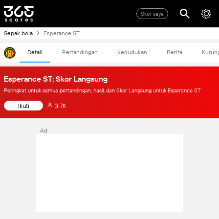
Skor saya
Sepak bola
Esperance ST
Detail
Pertandingan
Kedudukan
Berita
Kurun
Esperance ST: Skor Langsung
Peringkat untuk semua pertandingan, hasil, dan Skor Langsung untuk Esperance ST
Ikuti
3.7K
Ad