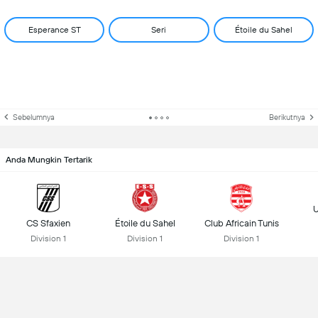
Esperance ST
Seri
Étoile du Sahel
Sebelumnya
Berikutnya
Anda Mungkin Tertarik
U
CS Sfaxien
Étoile du Sahel
Club Africain Tunis
Division 1
Division 1
Division 1