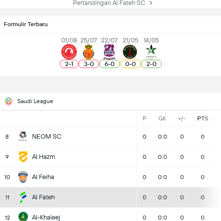
Pertandingan Al Fateh SC
Formulir Terbaru
01/08
25/07
22/07
21/05
14/05
2
-
1
3
-
0
6
-
0
0
-
0
2
-
0
Saudi League
P
GK
+/-
PTS
NEOM SC
8
0
0:0
0
0
Al Hazm
9
0
0:0
0
0
Al Feiha
10
0
0:0
0
0
Al Fateh
11
0
0:0
0
0
Al-Khaleej
12
0
0:0
0
0