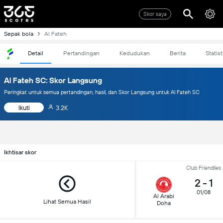
Skor saya
Sepak bola
Al Fateh
Detail
Pertandingan
Kedudukan
Berita
Statist
Al Fateh SC: Skor Langsung
Peringkat untuk semua pertandingan, hasil, dan Skor Langsung untuk Al Fateh SC
Ikuti
3.2K
Ikhtisar skor
Club Friendlies
2
-
1
01/08
Al Arabi
Lihat Semua Hasil
Doha