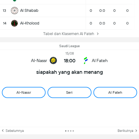
Al Shabab
13
0
0:0
0
0
Al-Kholood
14
0
0:0
0
0
Tabel dan Klasemen Al Fateh
Saudi League
15/08
18:00
Al-Nassr
Al Fateh
siapakah yang akan menang
Al-Nassr
Seri
Al Fateh
Sebelumnya
Berikutnya