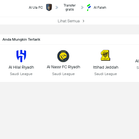
Transfer
Al Ula FC
Al Fateh
gratis
Lihat Semua
Anda Mungkin Tertarik
Al
Al Nassr FC Riyadh
Al Hilal Riyadh
Ittihad Jeddah
S
Saudi League
Saudi League
Saudi League