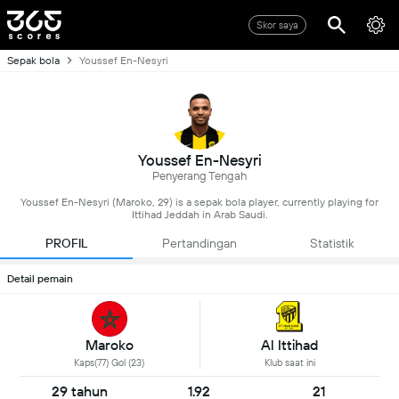
Skor saya
Sepak bola
Youssef En-Nesyri
Youssef En-Nesyri
Penyerang Tengah
Youssef En-Nesyri (Maroko, 29) is a sepak bola player, currently playing for
Ittihad Jeddah in Arab Saudi.
PROFIL
Pertandingan
Statistik
Detail pemain
Maroko
Al Ittihad
Kaps(77) Gol (23)
Klub saat ini
29 tahun
1.92
21