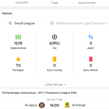
01/06/1997
Tinggi
Jersey Number
Statistik
Saudi League
Babak penyisihan Liga Champions
13/15
6(1Pk)
0
Appearances
Gol
assist
7.0
0
0
Peringkat
Kartu Kuning
Kartu Merah
Lihat Semua
Pertandingan selanjutnya - AFC Champions League Elite
Sel, ke-11 Agt
16:00
Al-Jazira
Al Ittihad