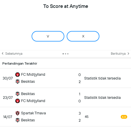
To Score at Anytime
V
X
Sebelumnya
Berikutnya
Pertandingan Terakhir
FC Midtjylland
0
30/07
Statistik tidak tersedia
Besiktas
2
Besiktas
1
23/07
Statistik tidak tersedia
FC Midtjylland
0
Spartak Trnava
3
14/07
45
6.6
Besiktas
2