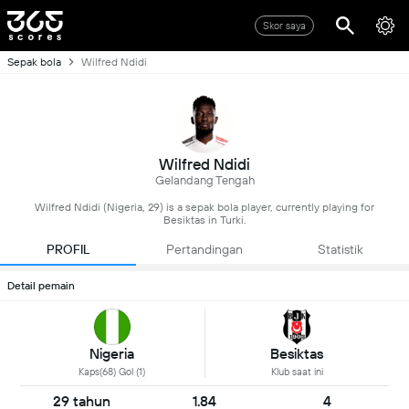
Skor saya
Sepak bola
Wilfred Ndidi
Wilfred Ndidi
Gelandang Tengah
Wilfred Ndidi (Nigeria, 29) is a sepak bola player, currently playing for
Besiktas in Turki.
PROFIL
Pertandingan
Statistik
Detail pemain
Nigeria
Besiktas
Kaps(68) Gol (1)
Klub saat ini
29 tahun
1.84
4