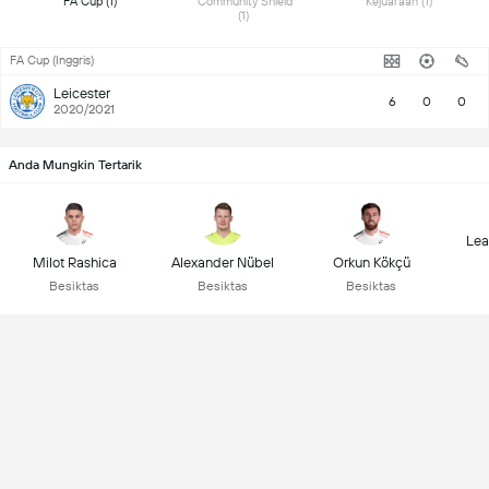
 FA Cup (1) 
 Community Shield 
 Kejuaraan (1) 
(1) 
FA Cup (Inggris)
Leicester
6
0
0
2020/2021
Anda Mungkin Tertarik
Lea
Milot Rashica
Alexander Nübel
Orkun Kökçü
Besiktas
Besiktas
Besiktas