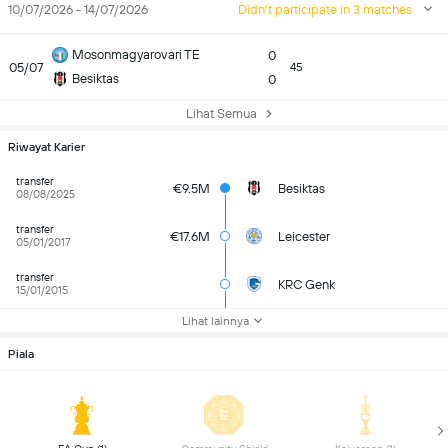
10/07/2026 - 14/07/2026
Didn't participate in 3 matches
Mosonmagyarovari TE
0
05/07
45
Besiktas
0
Lihat Semua
Riwayat Karier
transfer
€9.5M
Besiktas
08/08/2025
transfer
€17.6M
Leicester
05/01/2017
transfer
KRC Genk
15/01/2015
Lihat lainnya
Piala