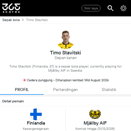
Skor saya
Sepak bola
Timo Stavitski
Timo Stavitski
Depan kanan
Timo Stavitski (Finlandia, 27) is a sepak bola player, currently playing for
Mjällby AIF in Swedia.
Cedera punggung - Diharapkan kembali: Mid August 2026
PROFIL
Pertandingan
Statistik
Detail pemain
Finlandia
Mjällby AIF
Kewarganegaraan
Kontrak hingga (31/12/2028)