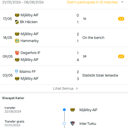
21/05/2026 - 08/08/2026
Didn't participate in 12 matches
Mjällby AIF
0
17/05
16
6.4
BK Häcken
1
Mjällby AIF
2
14/05
On the bench
Hammarby
1
Degerfors IF
1
09/05
24
6.5
Mjällby AIF
4
Malmo FF
2
03/05
Statistik tidak tersedia
Mjällby AIF
3
Lihat Semua
Riwayat Karier
transfer
Mjällby AIF
22/08/2024
Transfer gratis
Inter Turku
01/01/2023