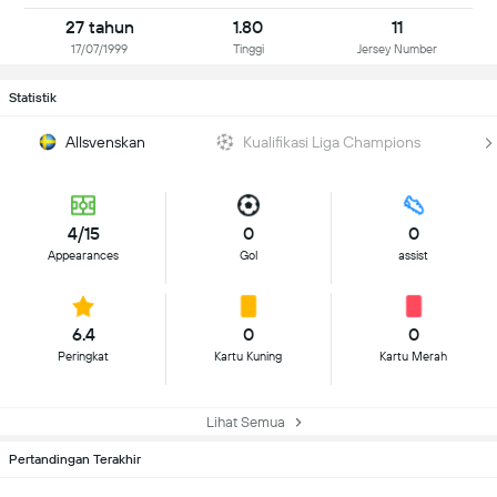
27 tahun
1.80
11
17/07/1999
Tinggi
Jersey Number
Statistik
Allsvenskan
Kualifikasi Liga Champions
4/15
0
0
Appearances
Gol
assist
6.4
0
0
Peringkat
Kartu Kuning
Kartu Merah
Lihat Semua
Pertandingan Terakhir