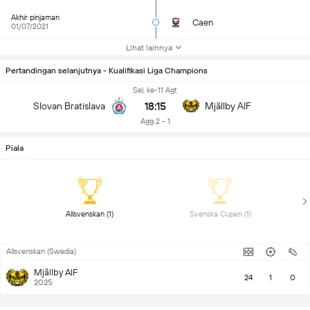
Akhir pinjaman
Caen
01/07/2021
Lihat lainnya
Pertandingan selanjutnya - Kualifikasi Liga Champions
Sel, ke-11 Agt
18:15
Slovan Bratislava
Mjällby AIF
Agg 2 - 1
Piala
 Allsvenskan (1) 
 Svenska Cupen (1) 
Allsvenskan (Swedia)
Mjällby AIF
24
1
0
2025