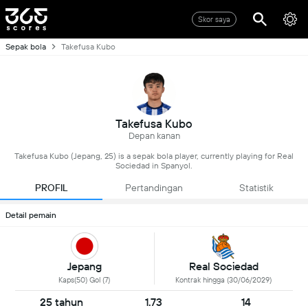
Skor saya
Sepak bola
Takefusa Kubo
Takefusa Kubo
Depan kanan
Takefusa Kubo (Jepang, 25) is a sepak bola player, currently playing for Real
Sociedad in Spanyol.
PROFIL
Pertandingan
Statistik
Detail pemain
Jepang
Real Sociedad
Kaps(50) Gol (7)
Kontrak hingga (30/06/2029)
25 tahun
1.73
14