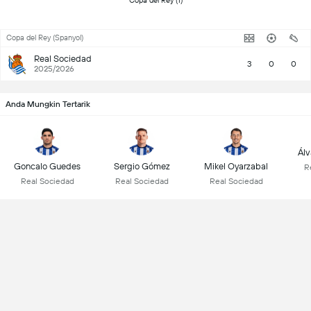
 Copa del Rey (1) 
Copa del Rey (Spanyol)
Real Sociedad
3
0
0
2025/2026
Anda Mungkin Tertarik
Álv
Goncalo Guedes
Sergio Gómez
Mikel Oyarzabal
R
Real Sociedad
Real Sociedad
Real Sociedad