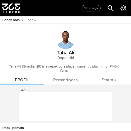
Skor saya
Sepak bola
Taha Ali
Taha Ali
Depan kiri
Taha Ali (Swedia, 28) is a sepak bola player, currently playing for PAOK in
Yunani.
PROFIL
Pertandingan
Statistik
Ad
Detail pemain