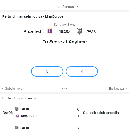
Lihat Semua
Pertandingan selanjutnya - Liga Europa
Kam, ke-13 Agt
18:30
Anderlecht
PAOK
To Score at Anytime
V
X
Sebelumnya
Berikutnya
Pertandingan Terakhir
PAOK
0
06/08
Statistik tidak tersedia
Anderlecht
1
PAOK
2