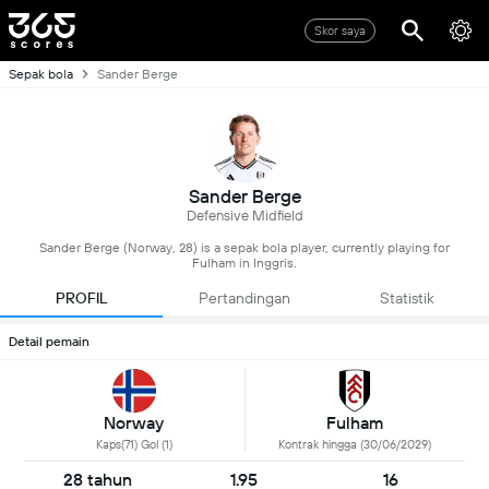
Skor saya
Sepak bola
Sander Berge
Sander Berge
Defensive Midfield
Sander Berge (Norway, 28) is a sepak bola player, currently playing for
Fulham in Inggris.
PROFIL
Pertandingan
Statistik
Detail pemain
Norway
Fulham
Kaps(71) Gol (1)
Kontrak hingga (30/06/2029)
28 tahun
1.95
16