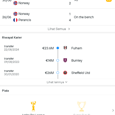
30/06
90
6.5
Norway
2
Norway
1
26/06
On the bench
Perancis
4
Lihat Semua
Riwayat Karier
transfer
€23.6M
Fulham
22/08/2024
transfer
€14M
Burnley
09/08/2023
transfer
€26M
Sheffield Utd
30/01/2020
Lihat lainnya
Piala