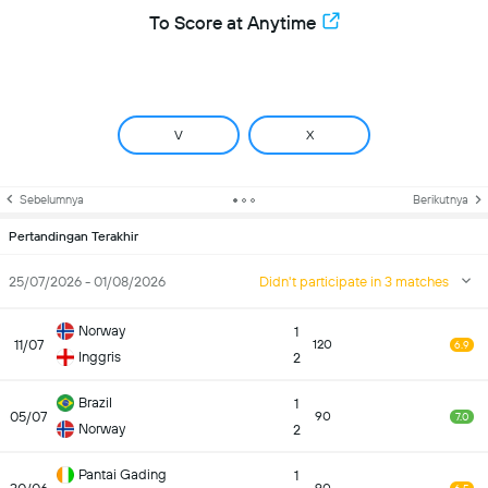
To Score at Anytime
V
X
Sebelumnya
Berikutnya
Pertandingan Terakhir
25/07/2026 - 01/08/2026
Didn't participate in 3 matches
Norway
1
11/07
120
6.9
Inggris
2
Brazil
1
05/07
90
7.0
Norway
2
Pantai Gading
1