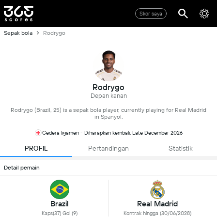
Skor saya
Sepak bola
Rodrygo
Rodrygo
Depan kanan
Rodrygo (Brazil, 25) is a sepak bola player, currently playing for Real Madrid
in Spanyol.
Cedera ligamen - Diharapkan kembali: Late December 2026
PROFIL
Pertandingan
Statistik
Detail pemain
Brazil
Real Madrid
Kaps(37) Gol (9)
Kontrak hingga (30/06/2028)