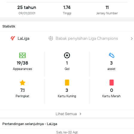
25 tahun
1.74
11
09/01/2001
Tinggi
Jersey Number
Statistik
LaLiga
Babak penyisihan Liga Champions
19/38
1
3
Appearances
Gol
assist
7.1
3
0
Peringkat
Kartu Kuning
Kartu Merah
Lihat Semua
Pertandingan selanjutnya - LaLiga
Sab, ke-22 Agt