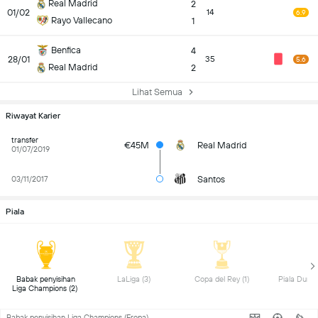
Real Madrid
2
01/02
14
6.9
Rayo Vallecano
1
Benfica
4
28/01
35
5.6
Real Madrid
2
Lihat Semua
Riwayat Karier
transfer
€45M
Real Madrid
01/07/2019
Santos
03/11/2017
Piala
 Babak penyisihan 
 LaLiga (3) 
 Copa del Rey (1) 
Liga Champions (2) 
Babak penyisihan Liga Champions (Eropa)