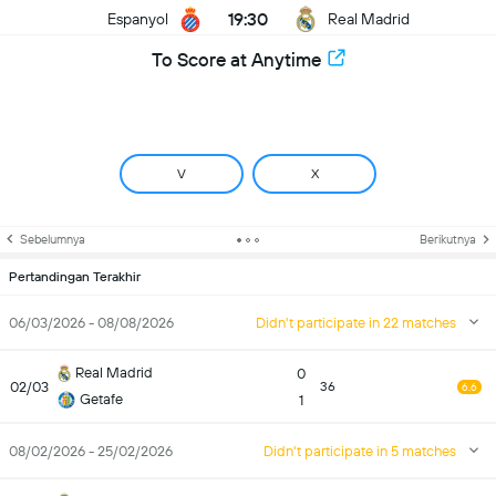
19:30
Espanyol
Real Madrid
To Score at Anytime
V
X
Sebelumnya
Berikutnya
Pertandingan Terakhir
06/03/2026 - 08/08/2026
Didn't participate in 22 matches
Real Madrid
0
02/03
36
6.6
Getafe
1
08/02/2026 - 25/02/2026
Didn't participate in 5 matches