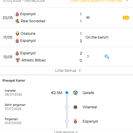
17/07/2026 - 06/08/2026
Didn't participate in 5 matches
Espanyol
1
23/05
45
6.6
Real Sociedad
1
Osasuna
1
17/05
On the bench
Espanyol
2
Espanyol
2
13/05
7
Athletic Bilbao
0
Lihat Semua
Riwayat Karier
transfer
€2.5M
Getafe
08/07/2026
Akhir pinjaman
Villarreal
01/07/2026
Pinjaman
Espanyol
01/07/2025
Lihat lainnya