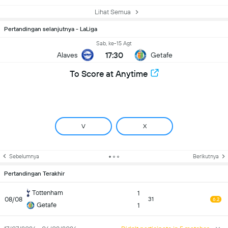
Lihat Semua
Pertandingan selanjutnya - LaLiga
Sab, ke-15 Agt
17:30
Alaves
Getafe
To Score at Anytime
V
X
Sebelumnya
Berikutnya
Pertandingan Terakhir
Tottenham
1
08/08
31
6.2
Getafe
1