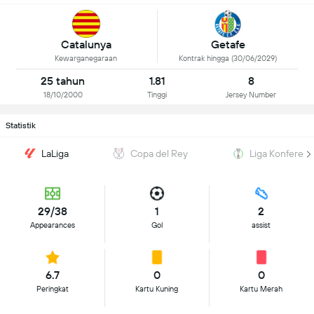
Catalunya
Getafe
Kewarganegaraan
Kontrak hingga (30/06/2029)
25 tahun
1.81
8
18/10/2000
Tinggi
Jersey Number
Statistik
LaLiga
Copa del Rey
Liga Konferens
29/38
1
2
Appearances
Gol
assist
6.7
0
0
Peringkat
Kartu Kuning
Kartu Merah