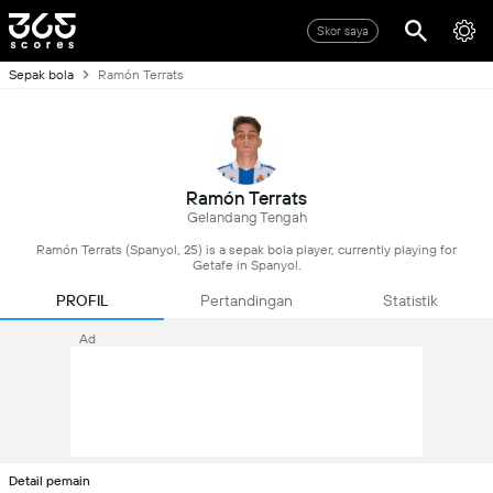
Skor saya
Sepak bola
Ramón Terrats
Ramón Terrats
Gelandang Tengah
Ramón Terrats (Spanyol, 25) is a sepak bola player, currently playing for
Getafe in Spanyol.
PROFIL
Pertandingan
Statistik
Ad
Detail pemain