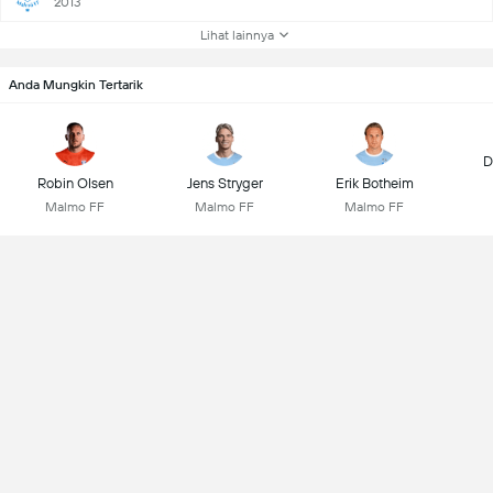
2013
Lihat lainnya
Anda Mungkin Tertarik
D
Robin Olsen
Jens Stryger
Erik Botheim
Malmo FF
Malmo FF
Malmo FF