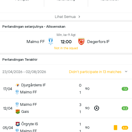
Lihat Semua
Pertandingan selanjutnya - Allsvenskan
Min, ke-9 Agt
12:00
Malmo FF
Degerfors IF
Not in the squad
Pertandingan Terakhir
23/04/2026 - 02/08/2026
Didn't participate in 13 matches
Djurgårdens IF
0
17/04
90
7.2
Malmo FF
1
Malmo FF
3
12/04
90
8.2
Gais
1
Örgryte IS
1
05/04
90
6.6
Malmo FF
1