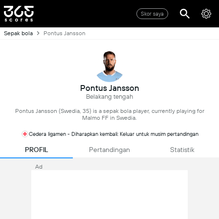
Skor saya
Sepak bola
Pontus Jansson
Pontus Jansson
Belakang tengah
Pontus Jansson (Swedia, 35) is a sepak bola player, currently playing for
Malmo FF in Swedia.
Cedera ligamen - Diharapkan kembali: Keluar untuk musim pertandingan
PROFIL
Pertandingan
Statistik
Ad