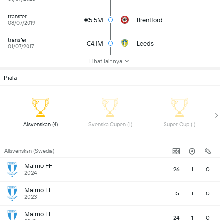
transfer
€5.5M
Brentford
08/07/2019
transfer
€4.1M
Leeds
01/07/2017
Lihat lainnya
Piala
 Allsvenskan (4) 
 Svenska Cupen (1) 
 Super Cup (1) 
Allsvenskan (Swedia)
Malmo FF
26
1
0
2024
Malmo FF
15
1
0
2023
Malmo FF
24
1
0