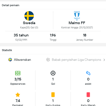
Detail pemain
Swedia
Malmo FF
Kaps(25) Gol (0)
Kontrak hingga (31/12/2027)
35 tahun
1.96
18
13/02/1991
Tinggi
Jersey Number
Statistik
Allsvenskan
Babak penyisihan Liga Champions
3/15
1
0
Appearances
Gol
assist
7.4
1
0
Peringkat
Kartu Kuning
Kartu Merah