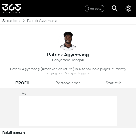
Skor saya
Sepak bola
Patrick Agyemang
Patrick Agyemang
Penyerang Tengah
Patrick Agyemang (Amerika Serikat, 25) is a sepak bola player, currently
playing for Derby in Inggris.
PROFIL
Pertandingan
Statistik
Ad
Detail pemain