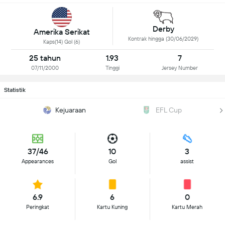
Derby
Amerika Serikat
Kontrak hingga (30/06/2029)
Kaps(14) Gol (6)
25 tahun
1.93
7
07/11/2000
Tinggi
Jersey Number
Statistik
Kejuaraan
EFL Cup
37/46
10
3
Appearances
Gol
assist
6.9
6
0
Peringkat
Kartu Kuning
Kartu Merah