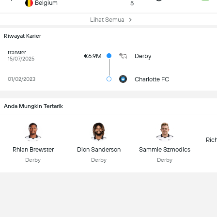
Belgium
5
Lihat Semua
Riwayat Karier
transfer
€6.9M
Derby
15/07/2025
Charlotte FC
01/02/2023
Anda Mungkin Tertarik
Ric
Rhian Brewster
Dion Sanderson
Sammie Szmodics
Derby
Derby
Derby