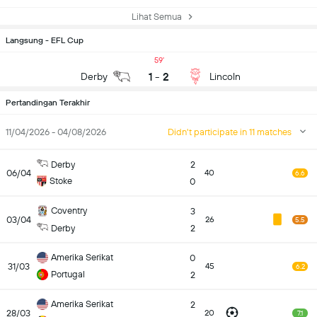
Lihat Semua
Langsung - EFL Cup
59
1
-
2
Derby
Lincoln
Pertandingan Terakhir
11/04/2026 - 04/08/2026
Didn't participate in 11 matches
Derby
2
06/04
40
6.6
Stoke
0
Coventry
3
03/04
26
5.5
Derby
2
Amerika Serikat
0
31/03
45
6.2
Portugal
2
Amerika Serikat
2
28/03
20
7.1