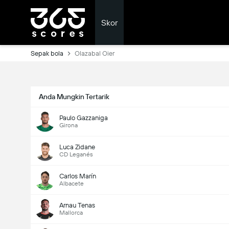
Skor
Sepak bola
Olazabal Oier
Anda Mungkin Tertarik
Paulo Gazzaniga
Girona
Luca Zidane
CD Leganés
Carlos Marín
Albacete
Arnau Tenas
Mallorca