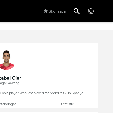
Skor saya
zabal Oier
jaga Gawang
k bola player, who last played for Andorra CF in Spanyol.
rtandingan
Statistik