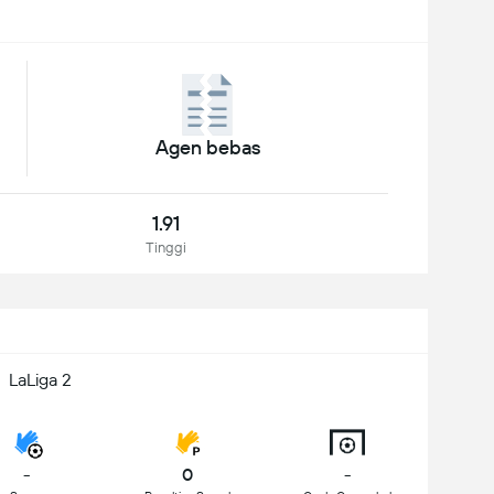
Agen bebas
1.91
Tinggi
LaLiga 2
-
0
-