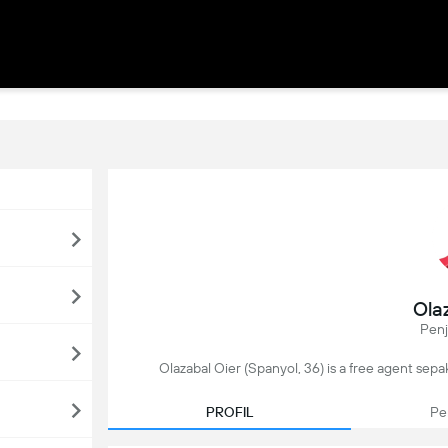
Ola
Pen
Olazabal Oier (Spanyol, 36) is a free agent sepa
PROFIL
Pe