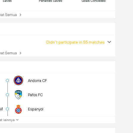
Saves
Penalties Saved
Goals Conceded
at Semua
Didn't participate in 55 matches
at Semua
Andorra CF
Pafos FC
5M
Espanyol
at lainnya