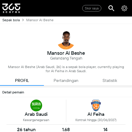
Skor saya
Sepak bola
Mansor Al Beshe
Mansor Al Beshe
Gelandang Tengah
Mansor Al Beshe (Arab Saudi, 26) is a sepak bola player, currently playing
for Al Feiha in Arab Saudi.
PROFIL
Pertandingan
Statistik
Detail pemain
Arab Saudi
Al Feiha
Kewarganegaraan
Kontrak hingga (30/06/2027)
26 tahun
1.68
14