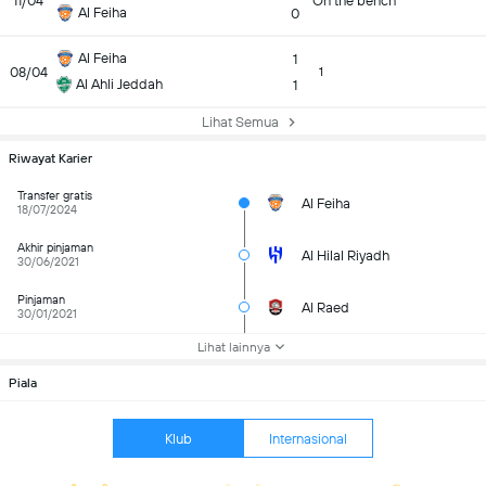
11/04
On the bench
Al Feiha
0
Al Feiha
1
08/04
1
Al Ahli Jeddah
1
Lihat Semua
Riwayat Karier
Transfer gratis
Al Feiha
18/07/2024
Akhir pinjaman
Al Hilal Riyadh
30/06/2021
Pinjaman
Al Raed
30/01/2021
Lihat lainnya
Piala
Klub
Internasional