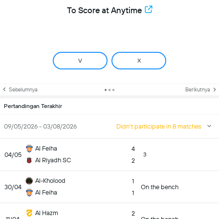
To Score at Anytime
V
X
Sebelumnya
Berikutnya
Pertandingan Terakhir
09/05/2026 - 03/08/2026
Didn't participate in 8 matches
Al Feiha
4
04/05
3
Al Riyadh SC
2
Al-Kholood
1
30/04
On the bench
Al Feiha
1
Al Hazm
2