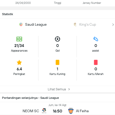
24/04/2000
Tinggi
Jersey Number
Statistik
Saudi League
King's Cup
21/34
0
0
Appearances
Gol
assist
6.4
1
0
Peringkat
Kartu Kuning
Kartu Merah
Lihat Semua
Pertandingan selanjutnya - Saudi League
Jum, ke-14 Agt
16:50
NEOM SC
Al Feiha