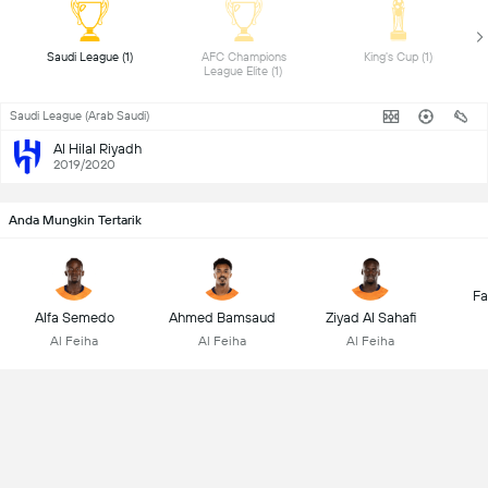
 Saudi League (1) 
 AFC Champions 
 King's Cup (1) 
League Elite (1) 
Saudi League (Arab Saudi)
Al Hilal Riyadh
2019/2020
Anda Mungkin Tertarik
Fa
Alfa Semedo
Ahmed Bamsaud
Ziyad Al Sahafi
Al Feiha
Al Feiha
Al Feiha