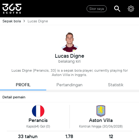
Skor saya
Sepak bola
Lucas Digne
Lucas Digne
belakang kiri
Lucas Digne (Perancis, 33) is a sepak bola player, currently playing for
Aston Villa in Inggris.
PROFIL
Pertandingan
Statistik
Detail pemain
Perancis
Aston Villa
Kaps(64) Gol (0)
Kontrak hingga (30/06/2028)
33 tahun
1.78
12