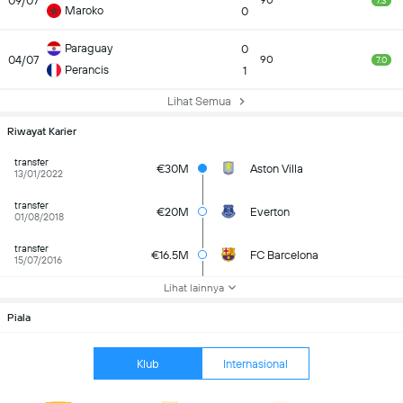
09/07
90
7.3
Maroko
0
Paraguay
0
04/07
90
7.0
Perancis
1
Lihat Semua
Riwayat Karier
transfer
€30M
Aston Villa
13/01/2022
transfer
€20M
Everton
01/08/2018
transfer
€16.5M
FC Barcelona
15/07/2016
Lihat lainnya
Piala
Klub
Internasional