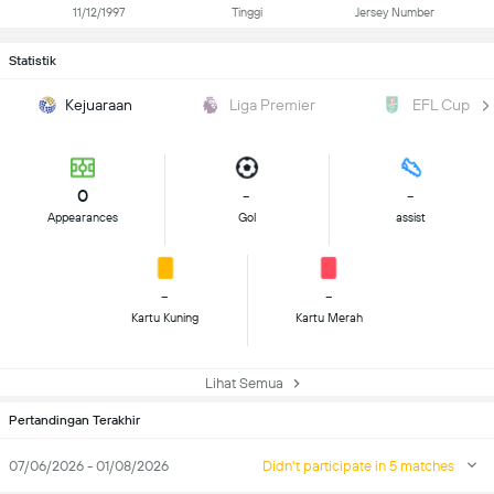
11/12/1997
Tinggi
Jersey Number
Statistik
Kejuaraan
Liga Premier
EFL Cup
0
-
-
Appearances
Gol
assist
-
-
Kartu Kuning
Kartu Merah
Lihat Semua
Pertandingan Terakhir
07/06/2026 - 01/08/2026
Didn't participate in 5 matches