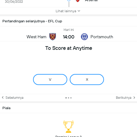
30/06/2022
Lihat lainnya
Pertandingan selanjutnya - EFL Cup
Hari ini
14:00
West Ham
Portsmouth
To Score at Anytime
V
X
Sebelumnya
Berikutnya
Piala