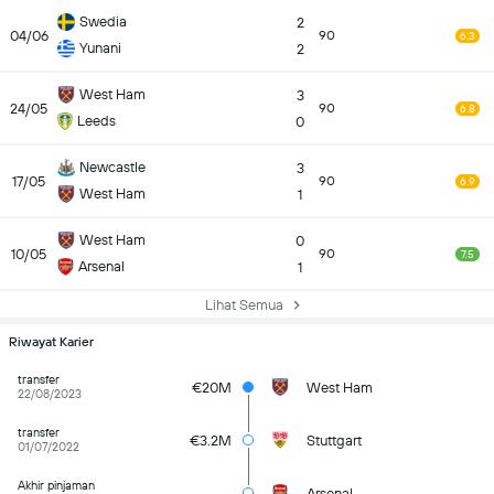
Swedia
2
04/06
90
6.3
Yunani
2
West Ham
3
24/05
90
6.8
Leeds
0
Newcastle
3
17/05
90
6.9
West Ham
1
West Ham
0
10/05
90
7.5
Arsenal
1
Lihat Semua
Riwayat Karier
transfer
€20M
West Ham
22/08/2023
transfer
€3.2M
Stuttgart
01/07/2022
Akhir pinjaman
Arsenal