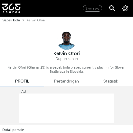
Skor saya
Sepak bola
Kelvin Ofori
Kelvin Ofori
Depan kanan
Kelvin Ofori (Ghana, 25) is a sepak bola player, currently playing for Slovan
Bratislava in Slovakia.
PROFIL
Pertandingan
Statistik
Ad
Detail pemain