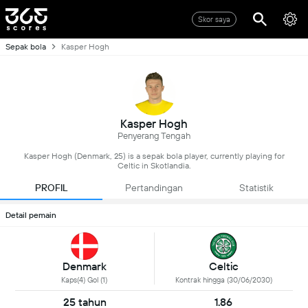
Skor saya
Sepak bola
Kasper Hogh
Kasper Hogh
Penyerang Tengah
Kasper Hogh (Denmark, 25) is a sepak bola player, currently playing for
Celtic in Skotlandia.
PROFIL
Pertandingan
Statistik
Detail pemain
Denmark
Celtic
Kaps(4) Gol (1)
Kontrak hingga (30/06/2030)
25 tahun
1.86