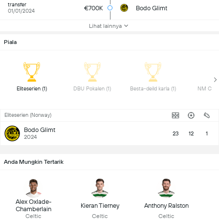
transfer
€700K
Bodo Glimt
01/01/2024
Lihat lainnya
Piala
 Eliteserien (1) 
 DBU Pokalen (1) 
 Besta-deild karla (1) 
Eliteserien (Norway)
Bodo Glimt
23
12
1
2024
Anda Mungkin Tertarik
Alex Oxlade-
Kieran Tierney
Anthony Ralston
Chamberlain
Celtic
Celtic
Celtic