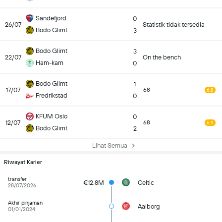
Sandefjord
0
26/07
Statistik tidak tersedia
Bodo Glimt
3
Bodo Glimt
3
22/07
On the bench
Ham-kam
0
Bodo Glimt
1
17/07
68
6.8
Fredrikstad
0
KFUM Oslo
0
12/07
68
6.9
Bodo Glimt
2
Lihat Semua
Riwayat Karier
transfer
€12.8M
Celtic
28/07/2026
Akhir pinjaman
Aalborg
01/01/2024