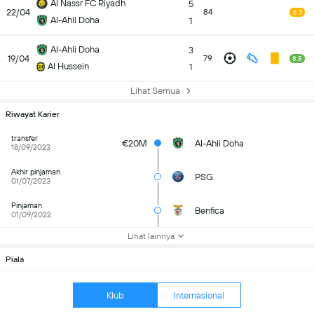
Al Nassr FC Riyadh
5
22/04
84
6.7
Al-Ahli Doha
1
Al-Ahli Doha
3
19/04
79
8.8
Al Hussein
1
Lihat Semua
Riwayat Karier
transfer
€20M
Al-Ahli Doha
18/09/2023
Akhir pinjaman
PSG
01/07/2023
Pinjaman
Benfica
01/09/2022
Lihat lainnya
Piala
Klub
Internasional