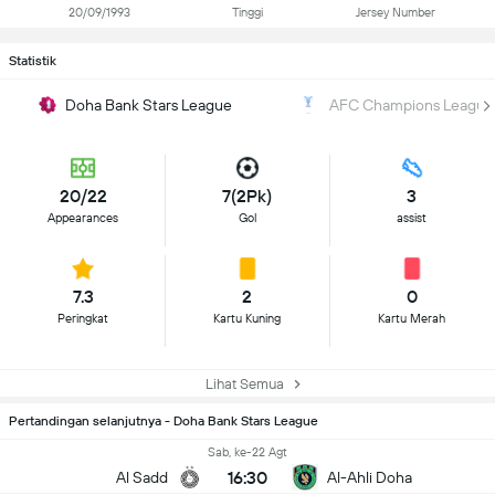
20/09/1993
Tinggi
Jersey Number
Statistik
Doha Bank Stars League
AFC Champions League
20/22
7(2Pk)
3
Appearances
Gol
assist
7.3
2
0
Peringkat
Kartu Kuning
Kartu Merah
Lihat Semua
Pertandingan selanjutnya - Doha Bank Stars League
Sab, ke-22 Agt
16:30
Al Sadd
Al-Ahli Doha