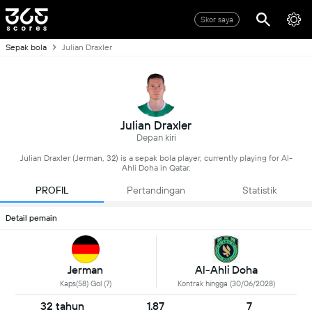
Skor saya
Sepak bola
Julian Draxler
Julian Draxler
Depan kiri
Julian Draxler (Jerman, 32) is a sepak bola player, currently playing for Al-
Ahli Doha in Qatar.
PROFIL
Pertandingan
Statistik
Detail pemain
Jerman
Al-Ahli Doha
Kaps(58) Gol (7)
Kontrak hingga (30/06/2028)
32 tahun
1.87
7