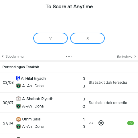
To Score at Anytime
V
X
Sebelumnya
Berikutnya
Pertandingan Terakhir
Al Hilal Riyadh
3
03/08
Statistik tidak tersedia
Al-Ahli Doha
3
Al Shabab Riyadh
3
30/07
Statistik tidak tersedia
Al-Ahli Doha
0
Umm Salal
1
27/04
67
7.7
Al-Ahli Doha
3