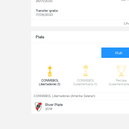
24/01/2025
Transfer gratis
17/08/2023
Lih
Piala
Klub
 CONMEBOL 
 CONMEBOL 
 Recopa 
Libertadores (1) 
Sudamericana (1) 
CONMEBOL Libertadores (Amerika Selatan)
River Plate
2018