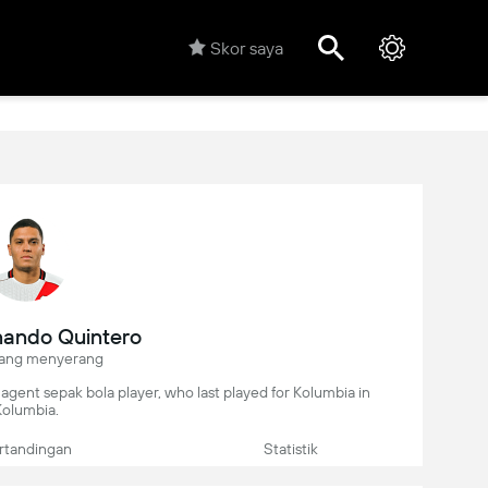
Skor saya
nando Quintero
ang menyerang
agent sepak bola player, who last played for Kolumbia in
Kolumbia.
rtandingan
Statistik