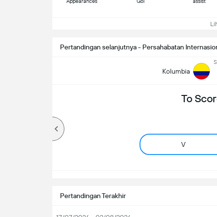
Appearances
Gol
assist
Lih
Pertandingan selanjutnya - Persahabatan Internasio
S
Kolumbia
To Scor
V
Pertandingan Terakhir