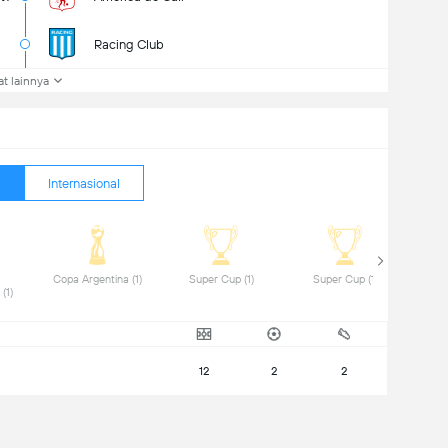
Racing Club
at lainnya
Internasional
 Copa Argentina (1) 
 Super Cup (1) 
 Super Cup (1) 
Sudamericana (1) 
12
2
2