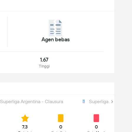
Agen bebas
1.67
Tinggi
Superliga Argentina - Clausura
Superliga Argentina 
7.3
0
0