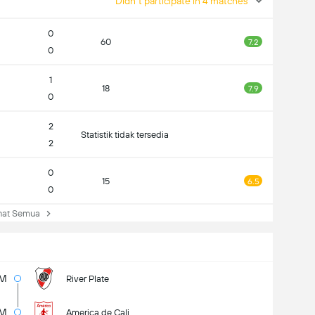
Didn't participate in 4 matches
0
60
7.2
0
1
18
7.9
0
2
Statistik tidak tersedia
2
0
15
6.5
0
at Semua
2M
River Plate
4M
America de Cali