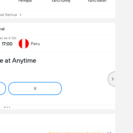
Peringkat
Kartu Kuning
Kartu Merah
at Semua
nal
el, ke-6 Okt
17:00
Peru
e at Anytime
X