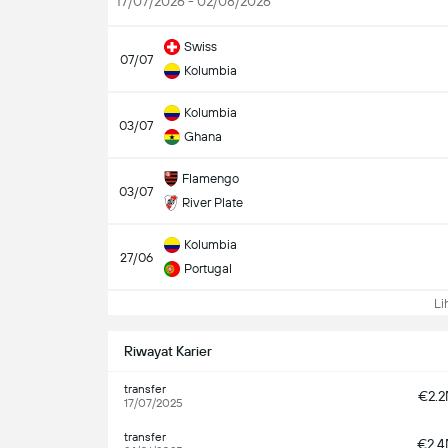
17/07/2026 - 02/08/2026
Swiss
07/07
Kolumbia
Kolumbia
03/07
Ghana
Flamengo
03/07
River Plate
Kolumbia
27/06
Portugal
Lih
Riwayat Karier
transfer
€2.
17/07/2025
transfer
€2.