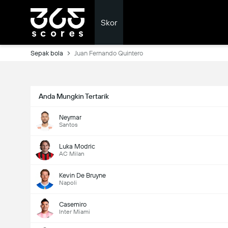
Skor
Sepak bola
Juan Fernando Quintero
Anda Mungkin Tertarik
Neymar
Santos
Luka Modric
AC Milan
Kevin De Bruyne
Napoli
Casemiro
Inter Miami