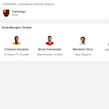
CONMEBOL Libertadores (Amerika Selatan)
Flamengo
2019
Anda Mungkin Tertarik
Cristiano Ronaldo
Bruno Fernandes
Bernardo Silva
Ma
Al Nassr FC Riyadh
Manchester United
Real Madrid