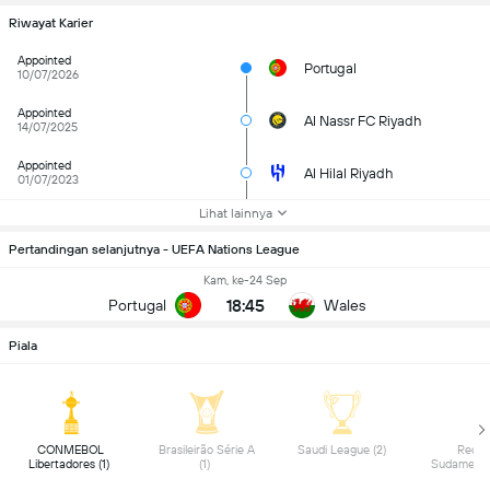
Riwayat Karier
Appointed
Portugal
10/07/2026
Appointed
Al Nassr FC Riyadh
14/07/2025
Appointed
Al Hilal Riyadh
01/07/2023
Lihat lainnya
Pertandingan selanjutnya - UEFA Nations League
Kam, ke-24 Sep
18:45
Portugal
Wales
Piala
 CONMEBOL 
 Brasileirão Série A 
 Saudi League (2) 
 Recop
Libertadores (1) 
(1) 