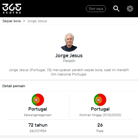
Skor saya
Sepak bola
Jorge Jesus
Jorge Jesus
Pelatih
Jorge Jesus (Portugal, 72) merupakan pelatih sepak bola, saat ini melatih
tim nasional Portugal.
Detail pemain
Portugal
Portugal
Kewarganegaraan
Kontrak hingga (31/12/2030)
72 tahun
26
24/07/1954
Piala