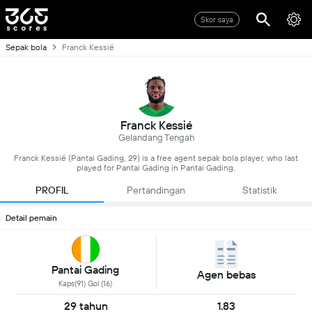
Skor saya
Sepak bola
Franck Kessié
Franck Kessié
Gelandang Tengah
Franck Kessié (Pantai Gading, 29) is a free agent sepak bola player, who last
played for Pantai Gading in Pantai Gading.
PROFIL
Pertandingan
Statistik
Detail pemain
Pantai Gading
Agen bebas
Kaps(91) Gol (16)
29 tahun
1.83