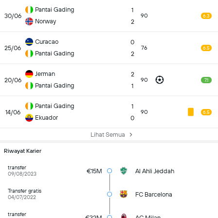
Pantai Gading
1
30/06
90
6.3
Norway
2
Curacao
0
25/06
76
6.5
Pantai Gading
2
Jerman
2
20/06
90
7.1
Pantai Gading
1
Pantai Gading
1
14/06
90
6.5
Ekuador
0
Lihat Semua
Riwayat Karier
transfer
€15M
Al Ahli Jeddah
09/08/2023
Transfer gratis
FC Barcelona
04/07/2022
transfer
€32M
AC Milan