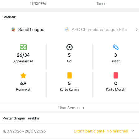
19/12/1996
Tinggi
Statistik
Saudi League
AFC Champions League Elite
26/34
5
3
Appearances
Gol
assist
6.9
5
0
Peringkat
Kartu Kuning
Kartu Merah
Lihat Semua
Pertandingan Terakhir
11/07/2026 - 28/07/2026
Didn't participate in 6 matches