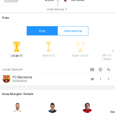
01/07/2019
Lihat lainnya
Piala
Klub
Internasional
 LaLiga (1) 
 Serie A (1) 
 Super Cup (1) 
 AFC Cham
LaLiga (Spanyol)
FC Barcelona
28
1
1
2022/2023
Anda Mungkin Tertarik
Ke