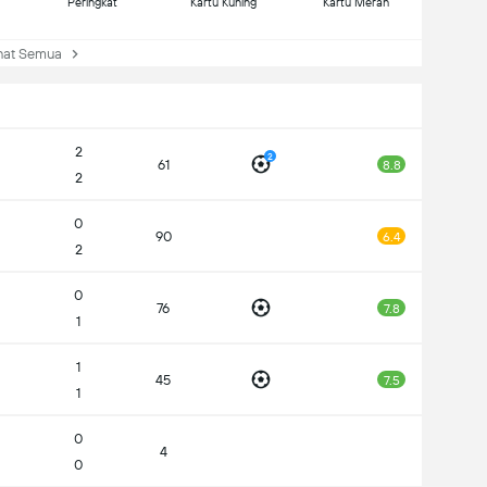
Peringkat
Kartu Kuning
Kartu Merah
at Semua
2
2
61
8.8
2
0
90
6.4
2
0
76
7.8
1
1
45
7.5
1
0
4
0