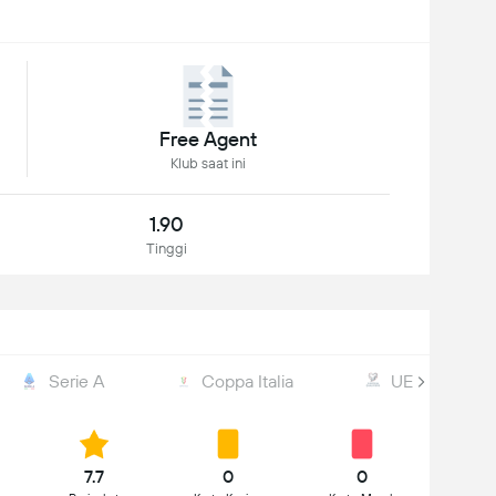
Free Agent
Klub saat ini
1.90
Tinggi
Serie A
Coppa Italia
UEFA WC Qual
7.7
0
0