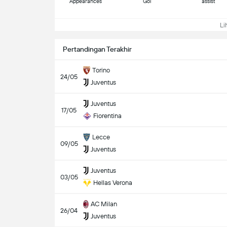
Appearances
Gol
assist
Lih
Pertandingan Terakhir
Torino
24/05
Juventus
Juventus
17/05
Fiorentina
Lecce
09/05
Juventus
Juventus
03/05
Hellas Verona
AC Milan
26/04
Juventus