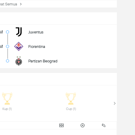
at Semua
5M
Juventus
2M
Fiorentina
Partizan Beograd
 Kup (1) 
 Cup (1) 