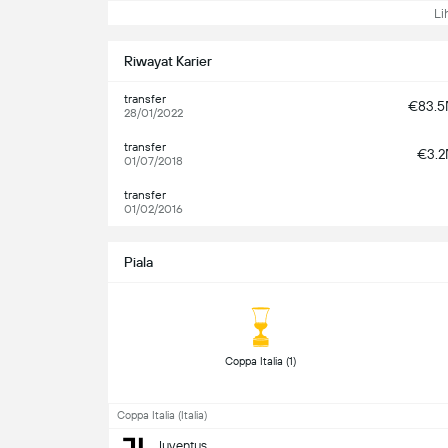
Lih
Riwayat Karier
transfer
€83.
28/01/2022
transfer
€3.
01/07/2018
transfer
01/02/2016
Piala
 Coppa Italia (1) 
Coppa Italia (Italia)
Juventus