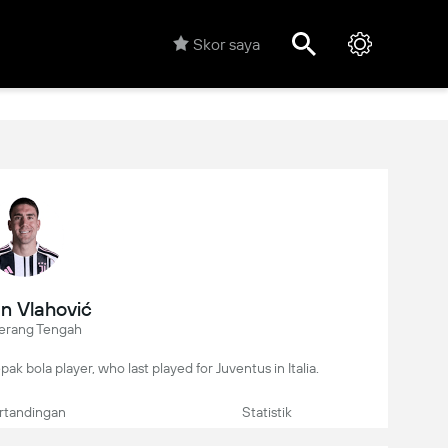
Skor saya
n Vlahović
erang Tengah
pak bola player, who last played for Juventus in Italia.
rtandingan
Statistik