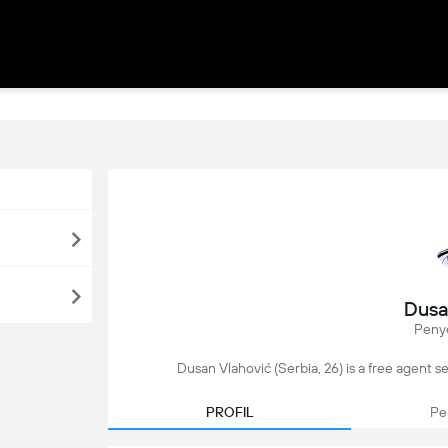
Dusa
Peny
Dusan Vlahović (Serbia, 26) is a free agent se
PROFIL
Pe