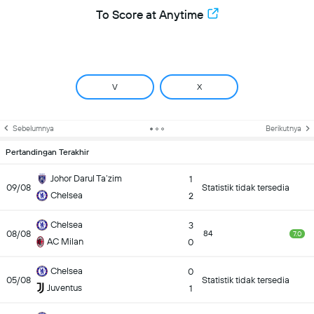
To Score at Anytime
V
X
Sebelumnya
Berikutnya
Pertandingan Terakhir
Johor Darul Ta’zim
1
09/08
Statistik tidak tersedia
Chelsea
2
Chelsea
3
08/08
84
7.0
AC Milan
0
Chelsea
0
05/08
Statistik tidak tersedia
Juventus
1