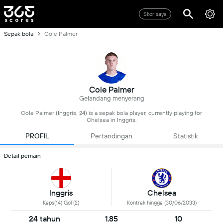
Skor saya
Sepak bola
Cole Palmer
Cole Palmer
Gelandang menyerang
Cole Palmer (Inggris, 24) is a sepak bola player, currently playing for
Chelsea in Inggris.
PROFIL
Pertandingan
Statistik
Detail pemain
Inggris
Chelsea
Kaps(14) Gol (2)
Kontrak hingga (30/06/2033)
24 tahun
1.85
10