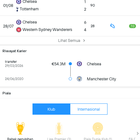
Chelsea
1
01/08
90
Tottenham
2
Chelsea
6
28/07
28
7.0
Western Sydney Wanderers
4
Lihat Semua
Riwayat Karier
transfer
€54.3M
Chelsea
29/03/2026
Manchester City
24/06/2020
Piala
Klub
Internasional
 Babak penyisihan 
 Liga Premier (3) 
 Piala Dunia Klub (1) 