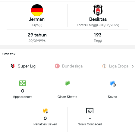
Jerman
Besiktas
Kaps(3)
Kontrak hingga (30/06/2029)
29 tahun
1.93
30/09/1996
Tinggi
Statistik
Super Lig
Bundesliga
Liga Eropa
0
-
-
Appearances
Clean Sheets
Saves
0
-
Penalties Saved
Goals Conceded