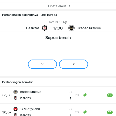
Lihat Semua
Pertandingan selanjutnya - Liga Europa
Kam, ke-13 Agt
17:00
Besiktas
Hradec Kralove
Seprai bersih
V
X
Pertandingan Terakhir
Hradec Kralove
0
06/08
90
8.6
Besiktas
1
FC Midtjylland
0
30/07
90
7.5
Besiktas
2