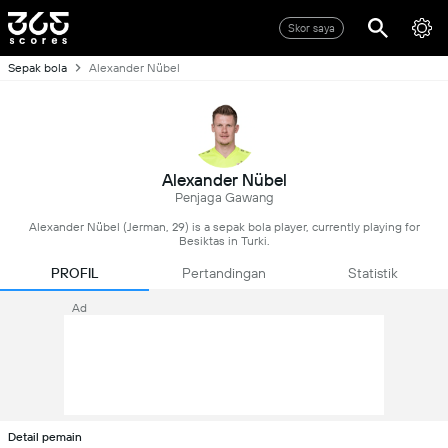
Skor saya
Sepak bola
Alexander Nübel
Alexander Nübel
Penjaga Gawang
Alexander Nübel (Jerman, 29) is a sepak bola player, currently playing for
Besiktas in Turki.
PROFIL
Pertandingan
Statistik
Ad
Detail pemain