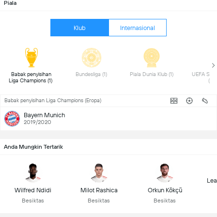
Piala
Klub
Internasional
 Babak penyisihan 
 Bundesliga (1) 
 Piala Dunia Klub (1) 
 UEFA Supe
Liga Champions (1) 
(1) 
Babak penyisihan Liga Champions (Eropa)
Bayern Munich
2019/2020
Anda Mungkin Tertarik
Lea
Wilfred Ndidi
Milot Rashica
Orkun Kökçü
Besiktas
Besiktas
Besiktas