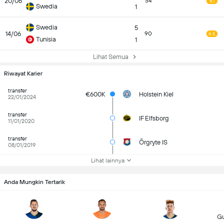
20/06
54
6.1
Swedia
1
Swedia
5
14/06
90
6.5
Tunisia
1
Lihat Semua
Riwayat Karier
transfer
€600K
Holstein Kiel
22/01/2024
transfer
IF Elfsborg
11/01/2020
transfer
Örgryte IS
08/01/2019
Lihat lainnya
Anda Mungkin Tertarik
Gu