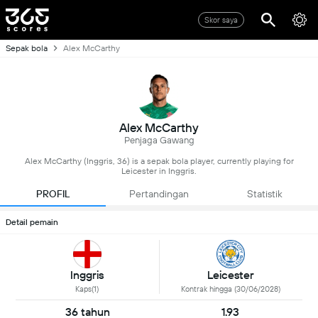
Skor saya
Sepak bola
Alex McCarthy
Alex McCarthy
Penjaga Gawang
Alex McCarthy (Inggris, 36) is a sepak bola player, currently playing for
Leicester in Inggris.
PROFIL
Pertandingan
Statistik
Detail pemain
Inggris
Leicester
Kaps(1)
Kontrak hingga (30/06/2028)
36 tahun
1.93