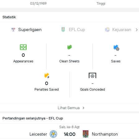
03/12/1989
Tinggi
Statistik
Superligaen
EFL Cup
Kejuaraan
0
-
-
Appearances
Clean Sheets
Saves
0
-
Penalties Saved
Goals Conceded
Lihat Semua
Pertandingan selanjutnya - EFL Cup
Sab, ke-8 Agt
14:00
Leicester
Northampton