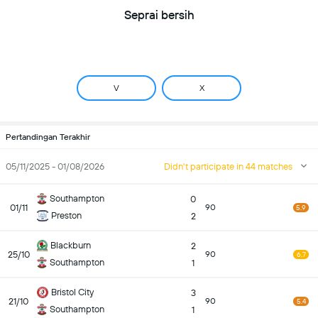
Seprai bersih
V
X
Pertandingan Terakhir
05/11/2025 - 01/08/2026
Didn't participate in 44 matches
Southampton
0
01/11
90
5.9
Preston
2
Blackburn
2
25/10
90
6.7
Southampton
1
Bristol City
3
21/10
90
5.4
Southampton
1