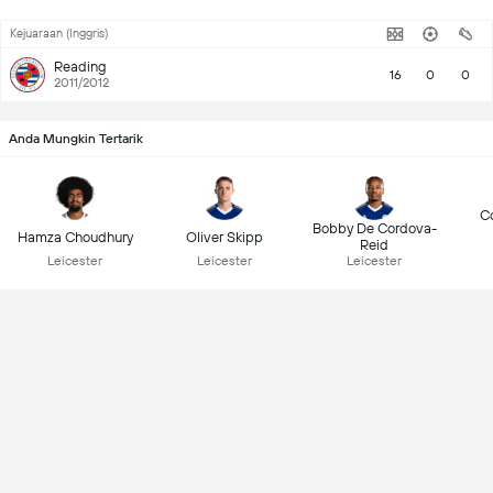
Kejuaraan (Inggris)
Reading
16
0
0
2011/2012
Anda Mungkin Tertarik
Co
Bobby De Cordova-
Hamza Choudhury
Oliver Skipp
Reid
Leicester
Leicester
Leicester