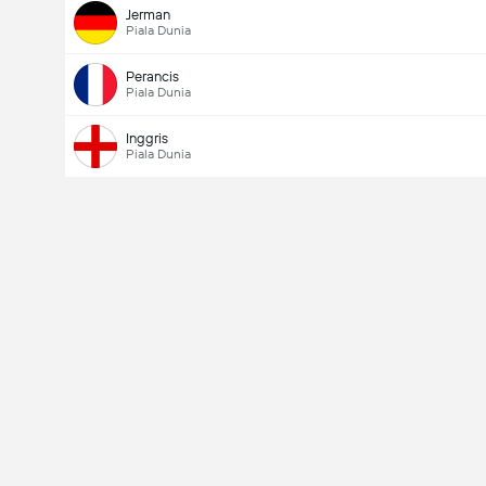
Jerman
Piala Dunia
Perancis
Piala Dunia
total gol dalam permainan (2.5)
Inggris
Piala Dunia