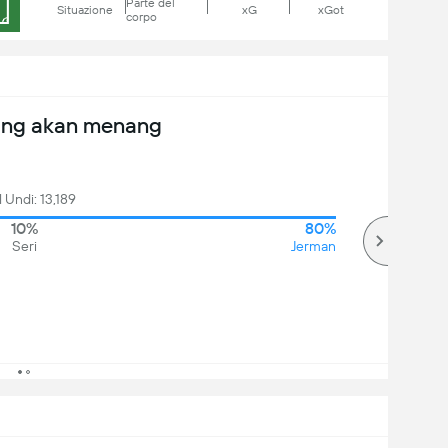
Parte del
Situazione
xG
xGot
corpo
ang akan menang
l Undi: 13,189
10%
80%
Seri
Jerman