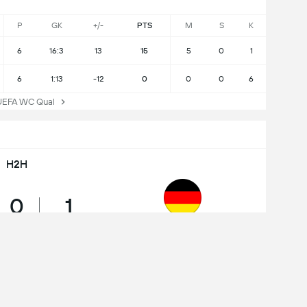
P
GK
+/-
PTS
M
S
K
6
16:3
13
15
5
0
1
6
1:13
-12
0
0
0
6
EFA WC Qual
H2H
0
1
Seri
Menang
Jerman
WC Qualification
4 - 0
Luksemburg