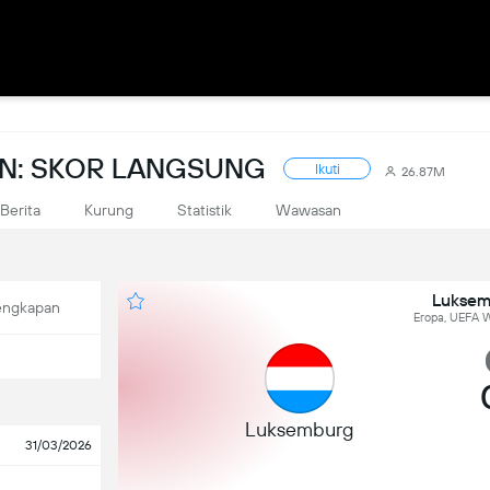
ON: SKOR LANGSUNG
Ikuti
26.87M
Berita
Kurung
Statistik
Wawasan
Luksem
engkapan
Eropa, UEFA W
Luksemburg
31/03/2026