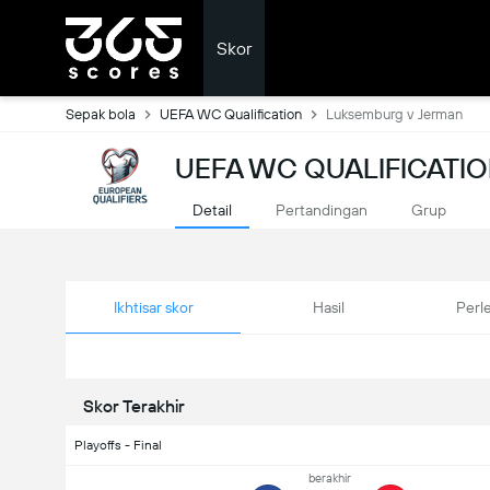
Skor
Sepak bola
UEFA WC Qualification
Luksemburg v Jerman
UEFA WC QUALIFICATI
Detail
Pertandingan
Grup
Ikhtisar skor
Hasil
Perl
Skor Terakhir
Playoffs - Final
berakhir