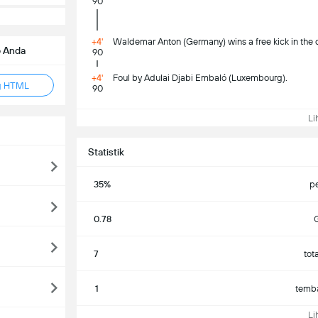
90
+4'
Waldemar Anton (Germany) wins a free kick in the d
b Anda
90
+4'
Foul by Adulai Djabi Embaló (Luxembourg).
g HTML
90
Lih
Statistik
35%
p
0.78
G
7
tot
1
temba
Lih