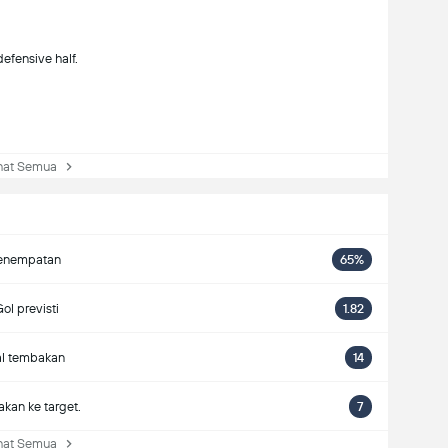
efensive half.
at Semua
enempatan
65%
ol previsti
1.82
al tembakan
14
kan ke target.
7
at Semua