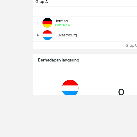
Grup A
Jerman
1
Piala Dunia
Luksemburg
4
Grup U
Berhadapan langsung
0
Menang
Luksemburg
10/10/2025
UEFA 
Jerman