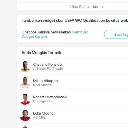
Lihat Semua Hasil
Tambahkan widget skor UEFA WC Qualification ke situs we
Lihat opsi lainnya berdasarkan
Membuat
Buat Ta
Widget Kustom
Anda Mungkin Tertarik
Cristiano Ronaldo
Al Nassr FC Riyadh
Kylian Mbappe
Real Madrid
Robert Lewandowski
Chicago Fire
Luka Modric
AC Milan