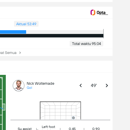
Aktual 53:49
Total waktu 95:04
at Semua
Nick Woltemade
49'
Gol
Left foot
Su assist
0.45
0.90