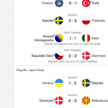
0
-
1
Kosovo
Turki
berakhir
3
-
2
Swedia
Polandia
After Penalties
Bosnia
1
-
1
Italia
Herzegovina
Bosnia Herzegovina has won 4-1 after Penalties
After Penalties
2
-
2
Republik Ceko
Denmark
Republik Ceko has won 3-1 after Penalties
Playoffs - Semi Finals
berakhir
1
-
3
Ukraina
Swedia
berakhir
4
-
0
Denmark
Makedonia