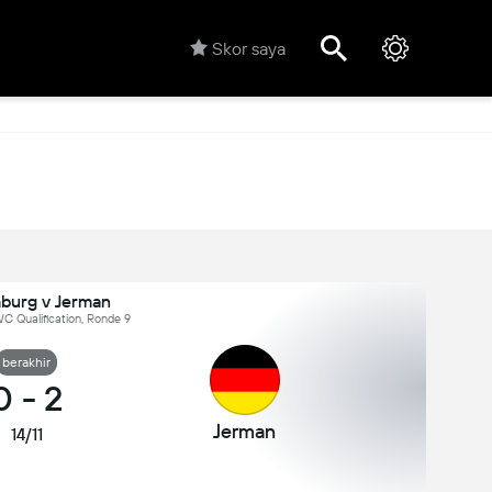
Skor saya
burg v Jerman
C Qualification, Ronde 9
berakhir
0
-
2
Jerman
14/11