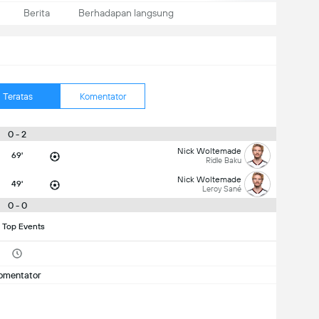
Berita
Berhadapan langsung
Teratas
Komentator
0 - 2
Nick Woltemade
69'
Ridle Baku
Nick Woltemade
49'
Leroy Sané
0 - 0
 Top Events
omentator