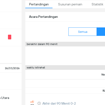
Pertandingan
Susunan pemain
Statistik
Acara Pertandingan
Semua
berakhir dalam 90 menit
waktu istirahat
26/03/2026
No
K
 Utara
+5'
Akhir dari 90 Menit 0-2