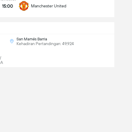
15:00
Manchester United
San Mamés Barria
Kehadiran Pertandingan: 49,924
/
SA