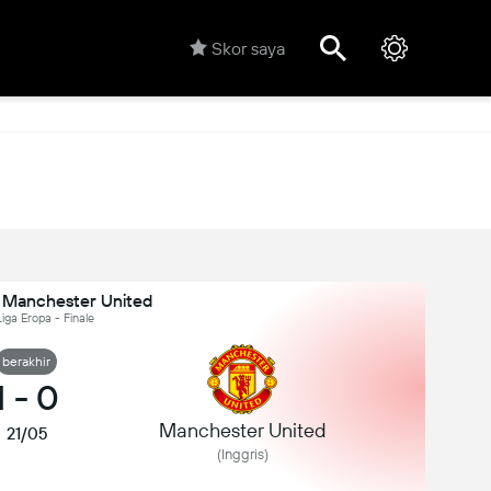
Skor saya
 Manchester United
Liga Eropa - Finale
berakhir
1
-
0
Manchester United
21/05
(Inggris)