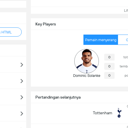
Lih
Key Players
g HTML
Pemain menyerang
G
0
to
0
temba
Dominic Solanke
0
po
Pertandingan selanjutnya
Tottenham