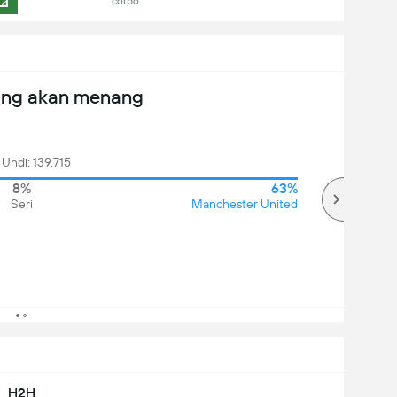
corpo
ang akan menang
 Undi: 139,715
8%
63%
Seri
Manchester United
H2H