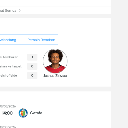
at Semua
elandang
Pemain Bertahan
tal tembakan
1
kan ke target.
0
sisi offside
0
Joshua Zirkzee
08/08/2026
14:00
Getafe
08/08/2026