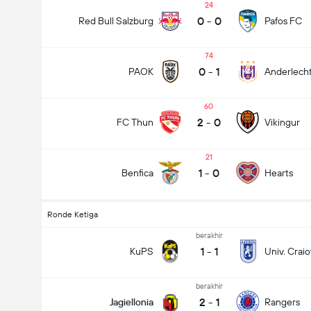
24
0
-
0
Red Bull Salzburg
Pafos FC
74
0
-
1
PAOK
Anderlech
60
2
-
0
FC Thun
Vikingur
21
1
-
0
Benfica
Hearts
Ronde Ketiga
berakhir
1
-
1
KuPS
Univ. Crai
berakhir
2
-
1
Jagiellonia
Rangers