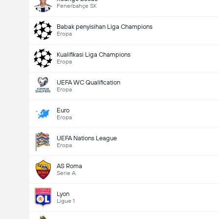
Fenerbahçe SK
Babak penyisihan Liga Champions
Eropa
Kualifikasi Liga Champions
Eropa
UEFA WC Qualification
Eropa
Euro
Eropa
UEFA Nations League
Eropa
AS Roma
Serie A
Lyon
Ligue 1