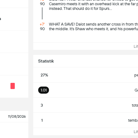
90
Casemiro meets it with an overhead kick at the far pos
instead. That should do it for Spurs...
a
+7'
WHAT A SAVE! Dalot sends another cross in from the 
90
the middle. It's Shaw who meets it, and his powerf
Lih
Statistik
27%
p
1.01
Go
3
tot
11/08/2026
1
temba
Lih