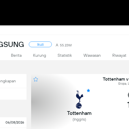
NGSUNG
Ikuti
55.23M
Berita
Kurung
Statistik
Wawasan
Riwayat
Tottenham v
engkapan
Eropa, 
Tottenham
(Inggris)
06/08/2026