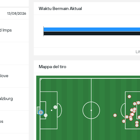
Waktu Bermain Aktual
13/08/2026
d Imps
Lih
Mappa del tiro
alove
alzburg
os