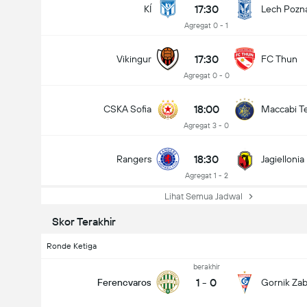
17:30
KÍ
Lech Pozn
Agregat 0 - 1
17:30
Vikingur
FC Thun
total gol dalam permainan (2.5)
Agregat 0 - 0
18:00
CSKA Sofia
Maccabi Te
Total Undi: 20,947
Agregat 3 - 0
18:30
Rangers
Jagiellonia
Agregat 1 - 2
Lihat Semua Jadwal
Skor Terakhir
Ronde Ketiga
berakhir
1
-
0
Ferencvaros
Gornik Zab