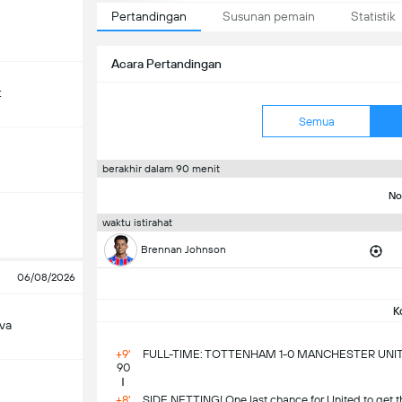
Pertandingan
Susunan pemain
Statistik
Acara Pertandingan
t
Semua
berakhir dalam 90 menit
No
waktu istirahat
Brennan Johnson
06/08/2026
K
ova
+9'
FULL-TIME: TOTTENHAM 1-0 MANCHESTER UNI
90
+8'
SIDE NETTING! One last chance for United to get the 