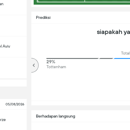
an
Prediksi
siapakah y
l Aviv
Total
78%
29%
lebih
Tottenham
05/08/2026
Berhadapan langsung
rze