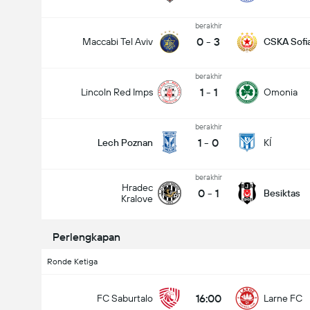
berakhir
0
-
3
Maccabi Tel Aviv
CSKA Sofi
berakhir
1
-
1
Lincoln Red Imps
Omonia
berakhir
1
-
0
Lech Poznan
KÍ
berakhir
Hradec
0
-
1
Besiktas
Kralove
Perlengkapan
Ronde Ketiga
16:00
FC Saburtalo
Larne FC