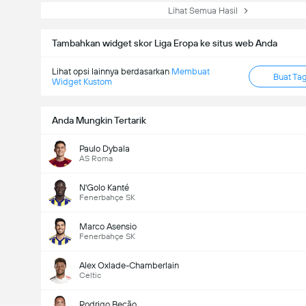
Lihat Semua Hasil
Tambahkan widget skor Liga Eropa ke situs web Anda
Lihat opsi lainnya berdasarkan
Membuat
Buat Ta
Widget Kustom
Anda Mungkin Tertarik
Paulo Dybala
AS Roma
N'Golo Kanté
Fenerbahçe SK
Marco Asensio
Fenerbahçe SK
Alex Oxlade-Chamberlain
Celtic
Rodrigo Becão