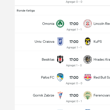
Agregat 0 - 0
Ronde Ketiga
17:00
Omonia
Lincoln Re
Agregat 1 - 1
17:00
Univ. Craiova
KuPS
Agregat 1 - 1
17:00
Besiktas
Hradec Kr
Agregat 1 - 0
17:00
Pafos FC
Red Bull S
Agregat 0 - 0
17:00
Gornik Zabrze
Ferencvar
Agregat 0 - 1