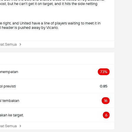
t, but he can't get it on target, and it hits the side netting
right, and United have a line of players waiting to meet it in
ul header is pushed away by Vicario.
at Semua
enempatan
73%
l previsti
0.85
al tembakan
16
kan ke target.
6
at Semua