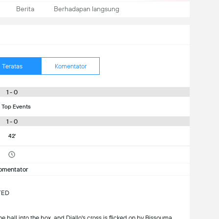
Berita
Berhadapan langsung
Teratas
Komentator
1 - 0
 Top Events
1 - 0
42'
omentator
TED
ball into the box, and Diallo's cross is flicked on by Bissouma.