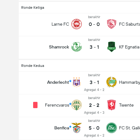
Ronde Ketiga
berakhir
0
-
0
Larne FC
FC Saburt
berakhir
3
-
1
Shamrock
KF Egnatia
Ronde Kedua
berakhir
3
-
1
Anderlecht
Hammarb
Agregat 4 - 2
berakhir
2
-
2
Ferencvaros
Twente
Agregat 4 - 3
berakhir
5
-
0
Benfica
FC St. Gal
Agregat 6 - 2