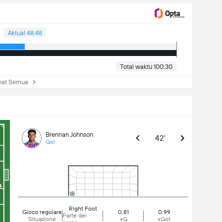
Aktual 48:48
Total waktu 100:30
at Semua
Brennan Johnson
42'
Gol
Right Foot
Gioco regolare
0.81
0.99
Parte del
Situazione
xG
xGot