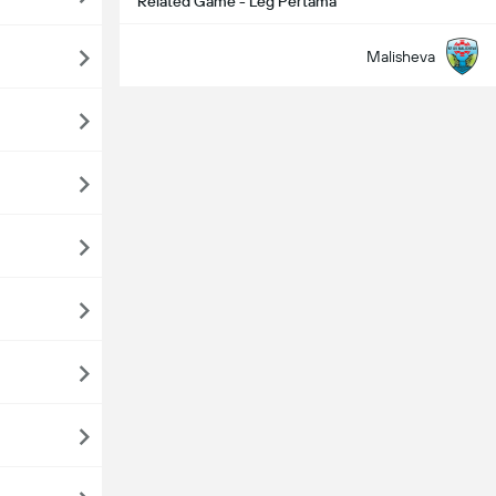
Related Game - Leg Pertama
Malisheva