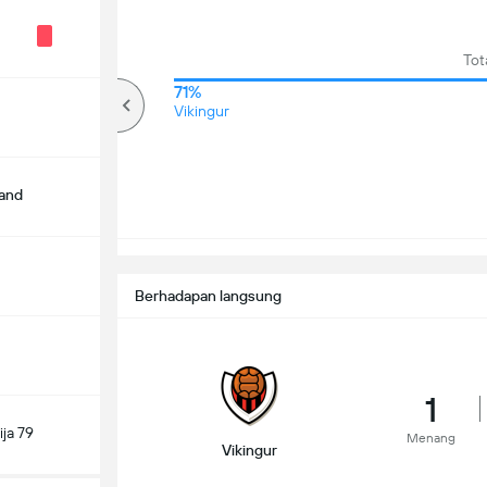
Tot
67%
71%
lebih
Vikingur
land
Berhadapan langsung
1
ja 79
Menang
Vikingur