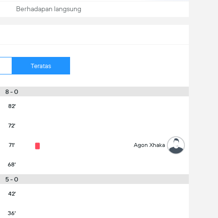
Berhadapan langsung
Teratas
8 - 0
82'
72'
71'
Agon Xhaka
68'
5 - 0
42'
36'