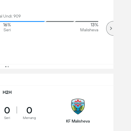
al Undi: 909
16%
13%
Seri
Malisheva
H2H
0
0
Seri
Menang
KF Malisheva