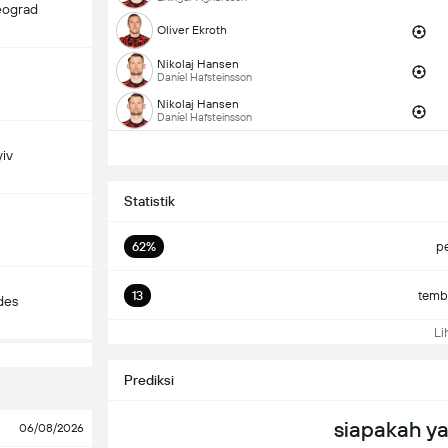
eograd
Oliver Ekroth
Nikolaj Hansen
Daníel Hafsteinsson
Nikolaj Hansen
Daníel Hafsteinsson
iv
Statistik
62%
p
13
temba
des
Lih
Prediksi
siapakah y
06/08/2026