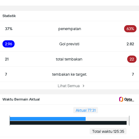
Statistik
37%
penempatan
63%
2.96
Gol previsti
2.82
21
total tembakan
22
7
tembakan ke target.
7
Lihat Semua
Waktu Bermain Aktual
Aktual 77:31
Total waktu 125:35