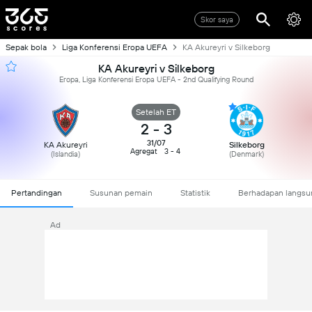
Skor saya
Sepak bola
Liga Konferensi Eropa UEFA
KA Akureyri v Silkeborg
KA Akureyri v Silkeborg
Eropa, Liga Konferensi Eropa UEFA - 2nd Qualifying Round
Setelah ET
2
-
3
31/07
KA Akureyri
Silkeborg
Agregat
3 - 4
(Islandia)
(Denmark)
Pertandingan
Susunan pemain
Statistik
Berhadapan langsu
Ad