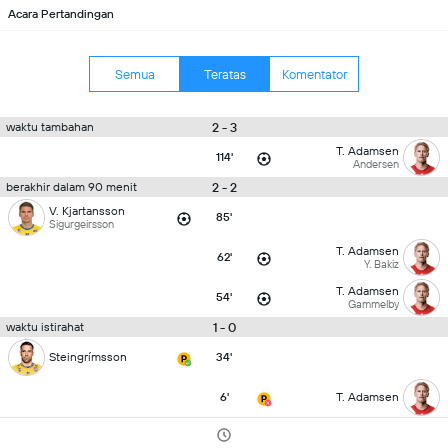
Acara Pertandingan
Semua
Teratas
Komentator
2 - 3
waktu tambahan
T. Adamsen
114'
Andersen
2 - 2
berakhir dalam 90 menit
V. Kjartansson
85'
Sigurgeirsson
T. Adamsen
62'
Y. Bakiz
T. Adamsen
54'
Gammelby
1 - 0
waktu istirahat
Steingrímsson
34'
6'
T. Adamsen