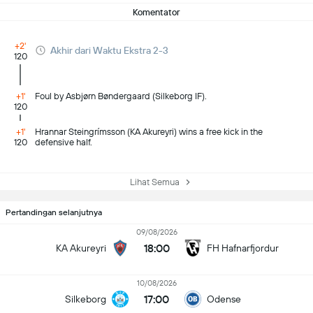
Komentator
+2'
Akhir dari Waktu Ekstra 2-3
120
+1'
Foul by Asbjørn Bøndergaard (Silkeborg IF).
120
+1'
Hrannar Steingrímsson (KA Akureyri) wins a free kick in the
120
defensive half.
Lihat Semua
Pertandingan selanjutnya
09/08/2026
18:00
KA Akureyri
FH Hafnarfjordur
10/08/2026
17:00
Silkeborg
Odense