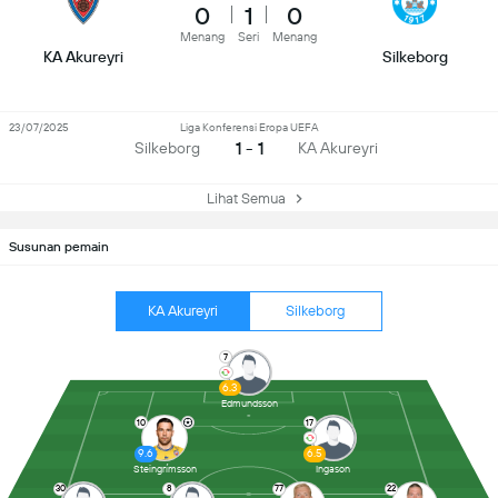
0
1
0
Menang
Seri
Menang
KA Akureyri
Silkeborg
23/07/2025
Liga Konferensi Eropa UEFA
1 - 1
Silkeborg
KA Akureyri
Lihat Semua
Susunan pemain
KA Akureyri
Silkeborg
7
6.3
Edmundsson
10
17
9.6
6.5
Steingrímsson
Ingason
30
8
77
22