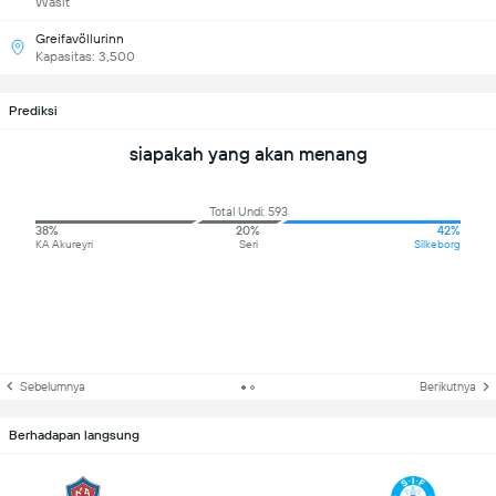
Wasit
Greifavöllurinn
Kapasitas: 3,500
Prediksi
siapakah yang akan menang
Total Undi: 593
38%
20%
42%
KA Akureyri
Seri
Silkeborg
Sebelumnya
Berikutnya
Berhadapan langsung