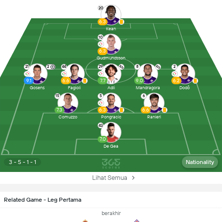
20
6.3
Kean
10
6.3
Gudmundsson
21
2
44
29
8
2
9.1
6.6
7.7
9.0
6.2
Gosens
Fagioli
Adli
Mandragora
Dodô
15
5
6
7.3
6.3
6.6
Comuzzo
Pongracic
Ranieri
43
7.0
De Gea
3 - 5 - 1 - 1
Nationality
Lihat Semua
Related Game - Leg Pertama
berakhir