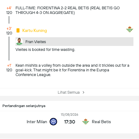
+4'
FULL-TIME: FIORENTINA 2-2 REAL BETIS (REAL BETIS GO
120
THROUGH 4-3 ON AGGREGATE)
+3'
Kartu Kuning
120
Fran Vieites
Vieites is booked for time wasting.
+1'
Kean mishits a volley from outside the area and it trickles out for a
120
goal-kick. That might be it for Fiorentina in the Europa
Conference League.
Lihat Semua
Pertandingan selanjutnya
15/08/2026
17:30
Inter Milan
Real Betis