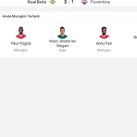
2
-
1
Real Betis
Fiorentina
Anda Mungkin Tertarik
B
Marc-André ter
Paul Pogba
Ansu Fati
Stegen
Monaco
Ajax
Monaco