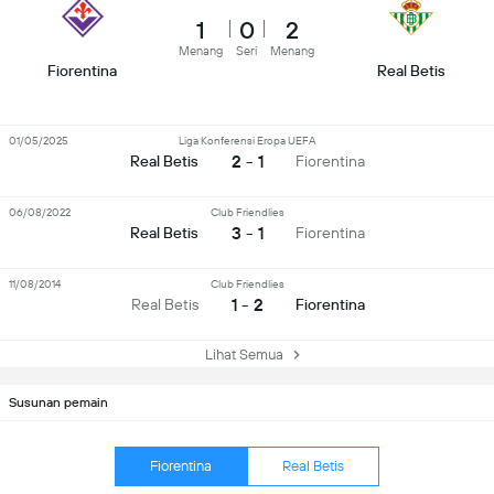
1
0
2
Menang
Seri
Menang
Fiorentina
Real Betis
01/05/2025
Liga Konferensi Eropa UEFA
2 - 1
Real Betis
Fiorentina
06/08/2022
Club Friendlies
3 - 1
Real Betis
Fiorentina
11/08/2014
Club Friendlies
1 - 2
Real Betis
Fiorentina
Lihat Semua
Susunan pemain
Fiorentina
Real Betis