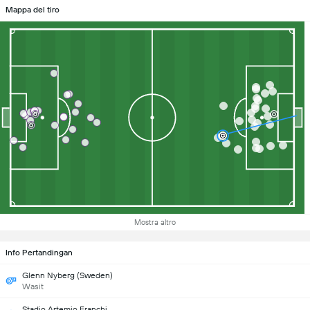
Mappa del tiro
Mostra altro
Info Pertandingan
Glenn Nyberg (Sweden)
Wasit
Stadio Artemio Franchi