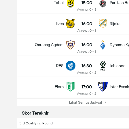
15:00
Tobol
Partizan B
Agregat 0 - 3
16:00
Ilves
Rijeka
Agregat 0 - 1
16:00
Qarabag Agdam
Dynamo Ky
Agregat 0 - 1
16:30
RFS
Jablonec
Agregat 0 - 2
17:00
Flora
Inter Escal
Agregat 0 - 2
Lihat Semua Jadwal
Skor Terakhir
3rd Qualifying Round