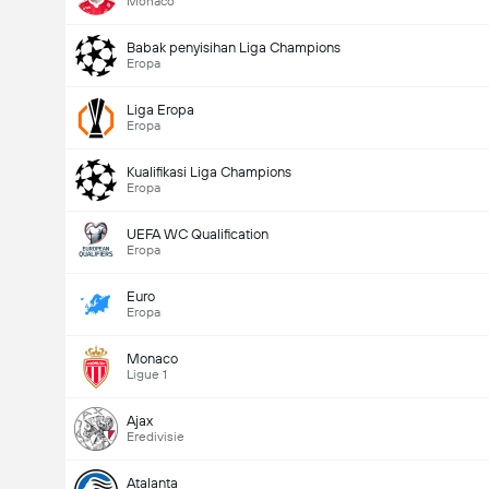
Monaco
total gol dalam permainan (2.5)
Babak penyisihan Liga Champions
Eropa
Liga Eropa
Eropa
Kualifikasi Liga Champions
Eropa
UEFA WC Qualification
Eropa
Euro
Eropa
Monaco
Ligue 1
Ajax
Eredivisie
Atalanta