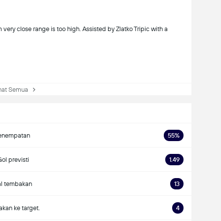
very close range is too high. Assisted by Zlatko Tripic with a
at Semua
enempatan
55%
ol previsti
1.49
al tembakan
13
kan ke target.
4