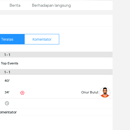
Berita
Berhadapan langsung
Teratas
Komentator
1 - 1
 Top Events
1 - 1
40'
34'
Onur Bulut
omentator