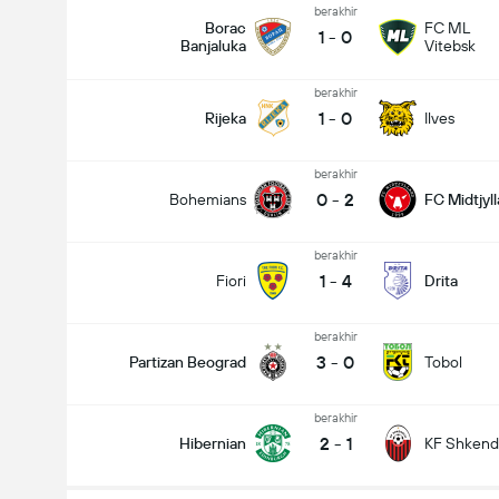
berakhir
Borac
FC ML
1
-
0
Banjaluka
Vitebsk
berakhir
1
-
0
Rijeka
Ilves
berakhir
0
-
2
Bohemians
FC Midtjyl
berakhir
1
-
4
Fiori
Drita
berakhir
3
-
0
Partizan Beograd
Tobol
berakhir
2
-
1
Hibernian
KF Shkendi