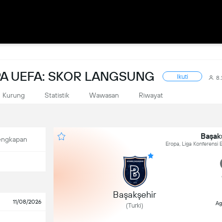
PA UEFA: SKOR LANGSUNG
Ikuti
8
Kurung
Statistik
Wawasan
Riwayat
Başakş
engkapan
Eropa, Liga Konferensi 
Başakşehir
11/08/2026
Ag
(Turki)