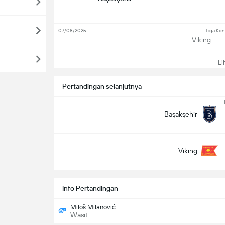
07/08/2025
Liga Kon
Viking
Lih
Pertandingan selanjutnya
Başakşehir
Viking
Info Pertandingan
Miloš Milanović
Wasit