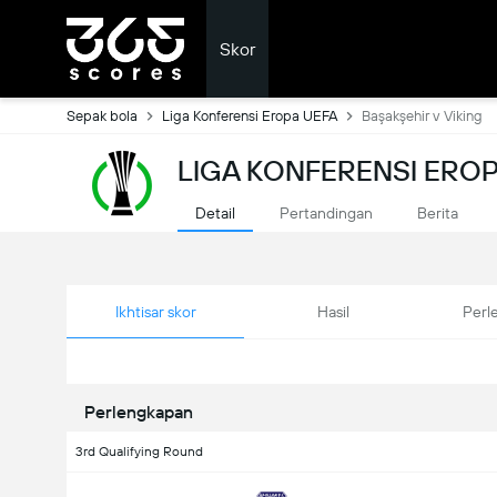
Skor
Sepak bola
Liga Konferensi Eropa UEFA
Başakşehir v Viking
LIGA KONFERENSI ERO
Detail
Pertandingan
Berita
Ikhtisar skor
Hasil
Perl
Perlengkapan
3rd Qualifying Round