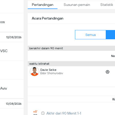
Pertandingan
Susunan pemain
Statistik
Acara Pertandingan
kos
Semua
12/08/2026
berakhir dalam 90 menit
 VSC
No
waktu istirahat
Davie Selke
Eldor Shomurodov
 Aviv
K
13/08/2026
+8'
Akhir dari 90 Menit 1-1