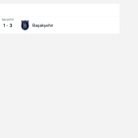
berakhir
1
-
3
Başakşehir