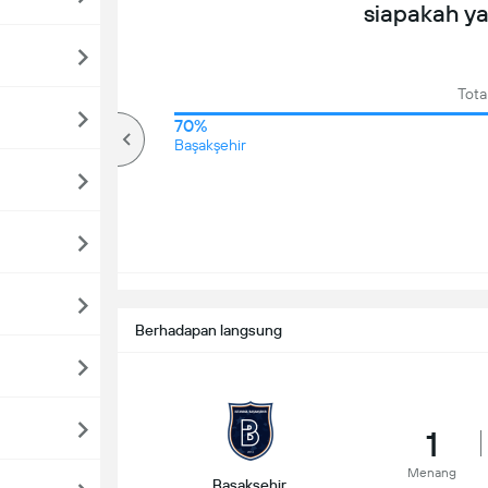
siapakah y
Tota
82%
70%
lebih
Başakşehir
Berhadapan langsung
1
Menang
Başakşehir