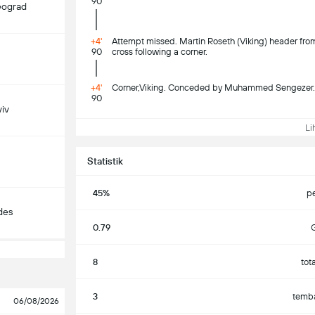
90
eograd
+4'
Attempt missed. Martin Roseth (Viking) header from 
90
cross following a corner.
+4'
Corner,Viking. Conceded by Muhammed Sengezer.
90
iv
Lih
Statistik
45%
p
des
0.79
G
8
tot
3
temba
06/08/2026