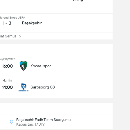
ferensi Eropa UEFA
1 - 3
Başakşehir
at Semua
16/08/2026
16:00
Kocaelispor
Hari ini
14:00
Sarpsborg 08
Başakşehir Fatih Terim Stadyumu
Kapasitas: 17,319