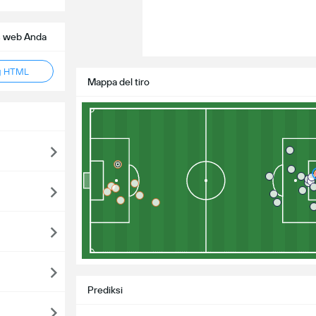
s web Anda
g HTML
Mappa del tiro
Prediksi