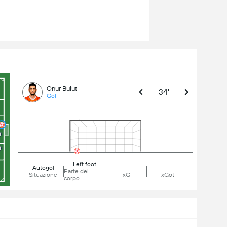
Onur Bulut
34'
Gol
Left foot
Autogol
-
-
Parte del
Situazione
xG
xGot
corpo