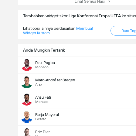
Lihat Semua Hasil
Tambahkan widget skor Liga Konferensi Eropa UEFA ke situ
Lihat opsi lainnya berdasarkan
Membuat
Buat Ta
Widget Kustom
Anda Mungkin Tertarik
Paul Pogba
Monaco
Marc-André ter Stegen
Ajax
Ansu Fati
Monaco
Borja Mayoral
Getafe
Eric Dier