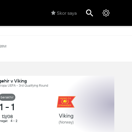
Skor saya
.28M
ehir v Viking
Eropa UEFA - 3rd Qualifying Round
berakhir
1
-
1
Viking
13/08
regat
4 - 2
(Norway)