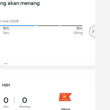
ang akan menang
l Undi: 3,808
15%
15%
Seri
Viking
H2H
0
0
Seri
Menang
Viking