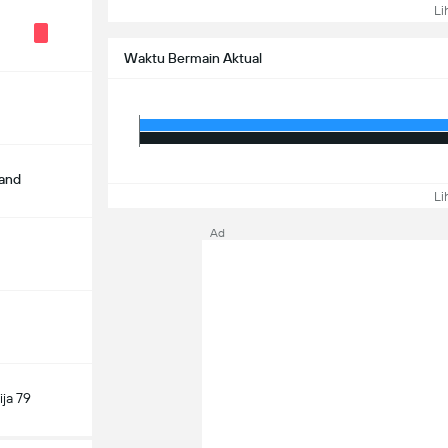
Lih
Waktu Bermain Aktual
land
Lih
Ad
ja 79