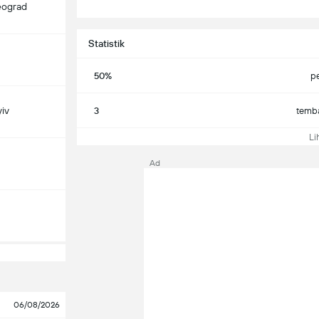
eograd
Statistik
50%
p
iv
3
temba
Lih
Ad
06/08/2026