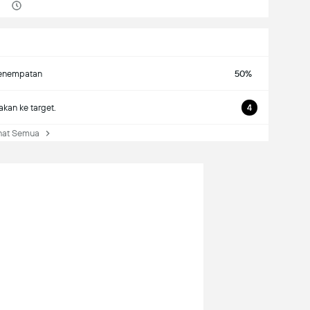
enempatan
50%
kan ke target.
4
at Semua