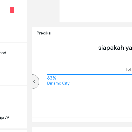
Prediksi
siapakah y
land
Tot
76%
63%
lebih
Dinamo City
ja 79