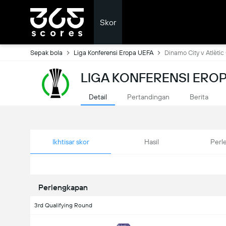
Skor
Sepak bola
Liga Konferensi Eropa UEFA
Dinamo City v Atlètic
LIGA KONFERENSI ERO
Detail
Pertandingan
Berita
Ikhtisar skor
Hasil
Perl
Perlengkapan
3rd Qualifying Round