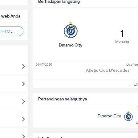
Berhadapan langsung
s web Anda
1
g HTML
Menang
Dinamo City
24/07/2025
Liga Kon
Atlètic Club D'escaldes
Lih
Pertandingan selanjutnya
Dinamo City
A