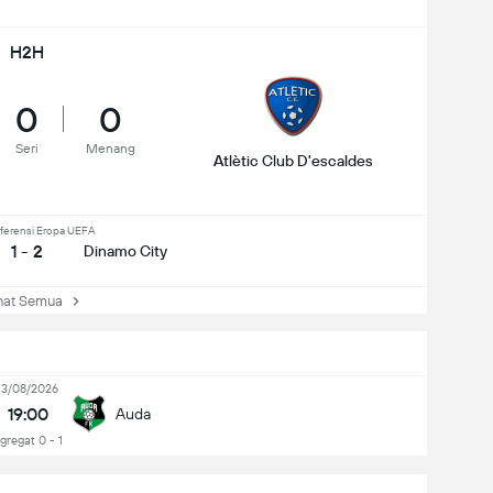
H2H
0
0
Seri
Menang
Atlètic Club D'escaldes
ferensi Eropa UEFA
1 - 2
Dinamo City
at Semua
13/08/2026
19:00
Auda
gregat 0 - 1