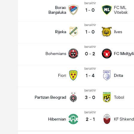
berakhir
Borac
FC ML
1
-
0
Banjaluka
Vitebsk
berakhir
1
-
0
Rijeka
Ilves
total gol dalam permainan (2.5)
berakhir
0
-
2
Bohemians
FC Midtjyl
berakhir
1
-
4
Fiori
Drita
berakhir
3
-
0
Partizan Beograd
Tobol
berakhir
2
-
1
Hibernian
KF Shkendi