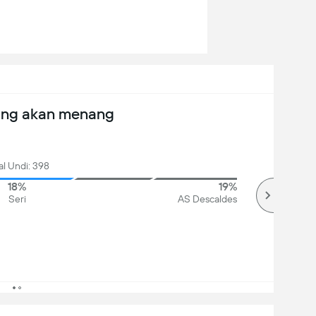
ang akan menang
al Undi: 398
18%
19%
Seri
AS Descaldes