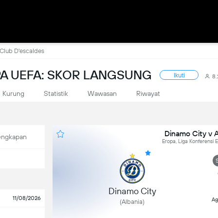
 Club D'escaldes
PA UEFA: SKOR LANGSUNG
Ikuti
8
Kurung
Statistik
Wawasan
Riwayat
Dinamo City v A
engkapan
Eropa, Liga Konferensi 
Dinamo City
11/08/2026
Ag
(Albania)