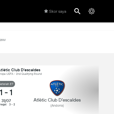
Skor saya
.28M
tlètic Club D'escaldes
Eropa UEFA - 2nd Qualifying Round
Setelah ET
1
-
1
Atlètic Club D'escaldes
31/07
regat
3 - 2
(Andorra)