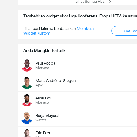
Lihat Semua Hasil
Tambahkan widget skor Liga Konferensi Eropa UEFA ke situ
Lihat opsi lainnya berdasarkan
Membuat
Buat Ta
Widget Kustom
Anda Mungkin Tertarik
Paul Pogba
Monaco
Marc-André ter Stegen
Ajax
Ansu Fati
Monaco
Borja Mayoral
Getafe
Eric Dier