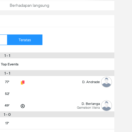
Berhadapan langsung
Teratas
1 - 1
 Top Events
1 - 1
77'
D. Andrade
52'
D. Berlanga
49'
Gemelson Vieira
1 - 0
17'