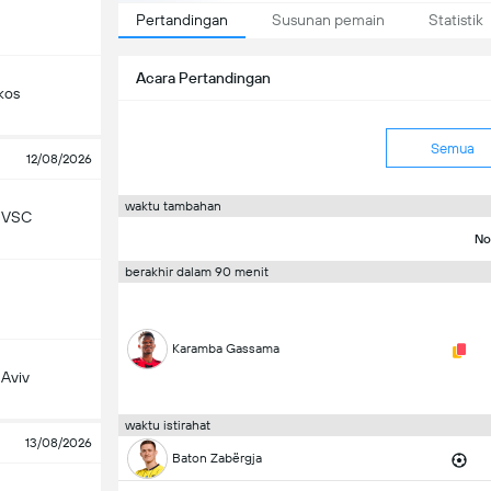
Pertandingan
Susunan pemain
Statistik
Acara Pertandingan
kos
Semua
12/08/2026
waktu tambahan
 VSC
No
berakhir dalam 90 menit
Karamba Gassama
 Aviv
waktu istirahat
13/08/2026
Baton Zabërgja