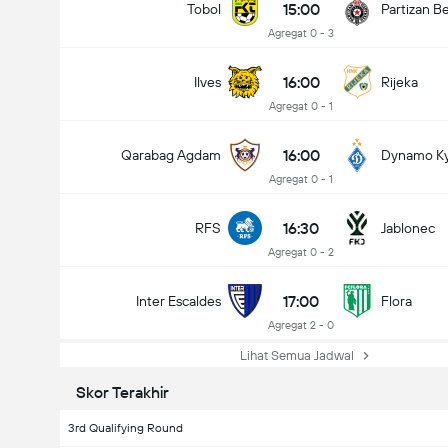
15:00
Tobol
Partizan B
Agregat 0 - 3
16:00
Ilves
Rijeka
Agregat 0 - 1
16:00
Qarabag Agdam
Dynamo Ky
Agregat 0 - 1
16:30
RFS
Jablonec
Agregat 0 - 2
17:00
Inter Escaldes
Flora
Agregat 2 - 0
Lihat Semua Jadwal
Skor Terakhir
3rd Qualifying Round