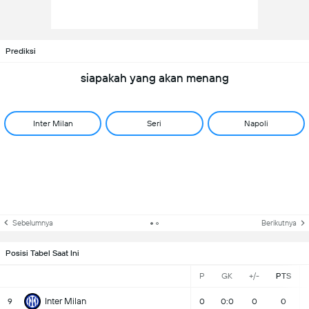
Prediksi
siapakah yang akan menang
Inter Milan
Seri
Napoli
Sebelumnya
Berikutnya
Posisi Tabel Saat Ini
P
GK
+/-
PTS
Inter Milan
9
0
0:0
0
0