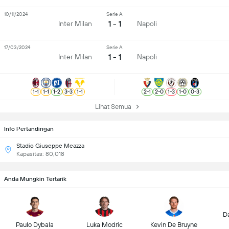
10/11/2024
Serie A
1 - 1
Inter Milan
Napoli
17/03/2024
Serie A
1 - 1
Inter Milan
Napoli
1
-
1
1
-
1
1
-
2
3
-
3
1
-
1
2
-
1
2
-
0
1
-
3
1
-
0
0
-
3
Lihat Semua
Info Pertandingan
Stadio Giuseppe Meazza
Kapasitas: 80,018
Anda Mungkin Tertarik
D
Paulo Dybala
Luka Modric
Kevin De Bruyne