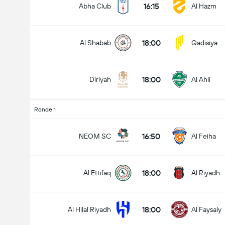
16:15
Abha Club
Al Hazm
18:00
Al Shabab
Qadisiya
18:00
Diriyah
Al Ahli
Ronde 1
16:50
NEOM SC
Al Feiha
18:00
Al Ettifaq
Al Riyadh
18:00
Al Hilal Riyadh
Al Faysaly