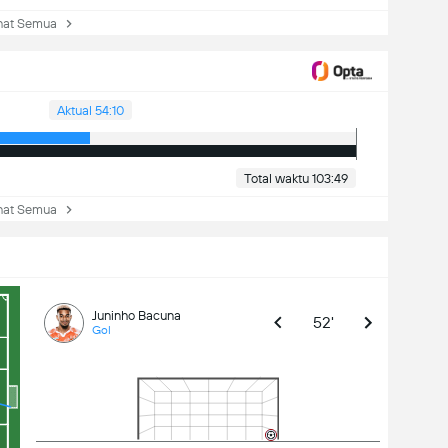
at Semua
Aktual 54:10
Total waktu 103:49
at Semua
Juninho Bacuna
52'
Gol