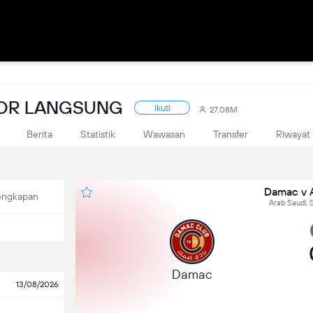
KOR LANGSUNG
Ikuti
27.08M
Berita
Statistik
Wawasan
Transfer
Riwayat
Damac v 
engkapan
Arab Saudi, 
Damac
13/08/2026