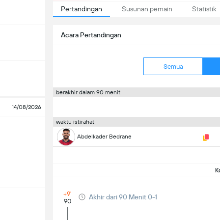
Pertandingan
Susunan pemain
Statistik
Acara Pertandingan
Semua
berakhir dalam 90 menit
14/08/2026
waktu istirahat
Abdelkader Bedrane
K
+9'
Akhir dari 90 Menit 0-1
90