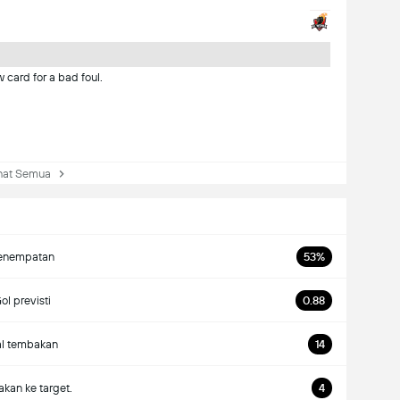
card for a bad foul.
at Semua
enempatan
53%
ol previsti
0.88
al tembakan
14
kan ke target.
4