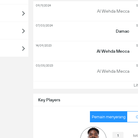
09/11/2024
S
Al Wehda Mecca
07/03/2024
S
Damac
14/09/2023
S
Al Wehda Mecca
03/05/2023
S
Al Wehda Mecca
Lih
Key Players
Pemain menyerang
G
1
to