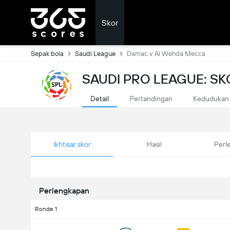
Skor
Sepak bola
Saudi League
Damac v Al Wehda Mecca
SAUDI PRO LEAGUE: S
Detail
Pertandingan
Kedudukan
Ikhtisar skor
Hasil
Perl
Perlengkapan
Ronde 1