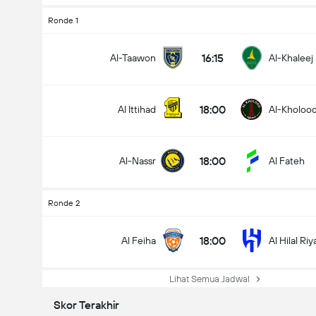
Ronde 1
16:15
Al-Taawon
Al-Khaleej
18:00
Al Ittihad
Al-Kholoo
18:00
Al-Nassr
Al Fateh
Ronde 2
18:00
Al Feiha
Al Hilal Ri
Lihat Semua Jadwal
Skor Terakhir