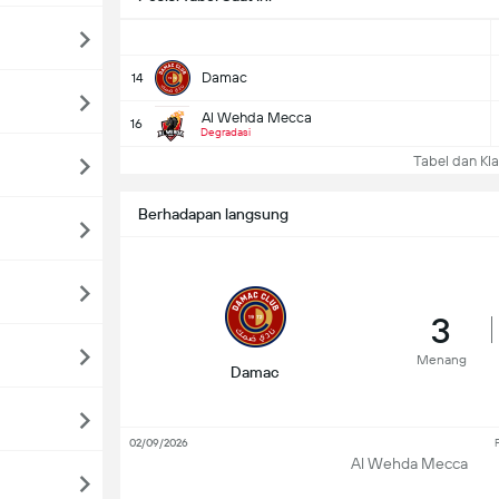
Damac
14
Al Wehda Mecca
16
Degradasi
Tabel dan Kla
Berhadapan langsung
3
Menang
Damac
02/09/2026
F
Al Wehda Mecca