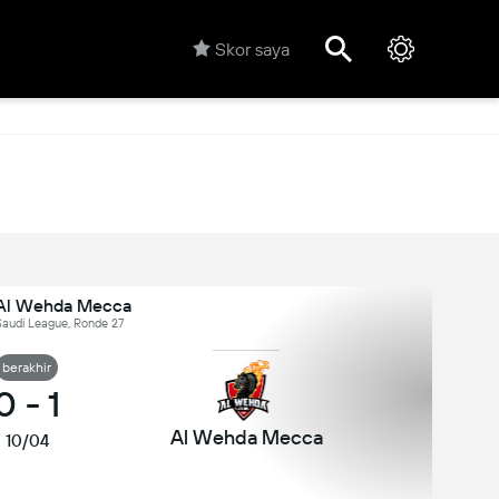
Skor saya
Al Wehda Mecca
Saudi League, Ronde 27
berakhir
0
-
1
Al Wehda Mecca
10/04