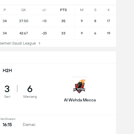
P
GK
+/-
PTS
M
S
K
34
37:50
-13
35
9
8
17
34
42:67
-25
33
9
6
19
semen Saudi League
H2H
3
6
Seri
Menang
Al Wehda Mecca
irst Division
16:15
Damac