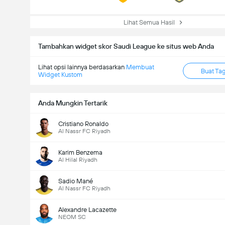
Lihat Semua Hasil
Tambahkan widget skor Saudi League ke situs web Anda
Lihat opsi lainnya berdasarkan
Membuat
Buat Ta
total gol dalam permainan (2.5)
Widget Kustom
Anda Mungkin Tertarik
Cristiano Ronaldo
Al Nassr FC Riyadh
Karim Benzema
Al Hilal Riyadh
Sadio Mané
Al Nassr FC Riyadh
Alexandre Lacazette
NEOM SC