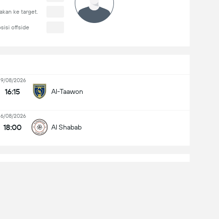
kan ke target.
sisi offside
19/08/2026
16:15
Al-Taawon
16/08/2026
18:00
Al Shabab
Dhamak Club Stadium
Kapasitas: 3,646