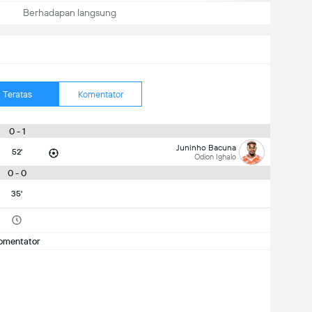
Berhadapan langsung
Teratas
Komentator
0 - 1
Juninho Bacuna
52'
Odion Ighalo
0 - 0
35'
omentator