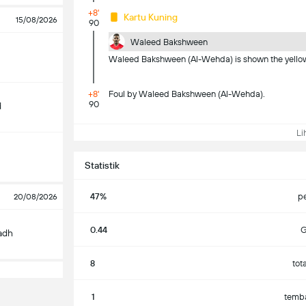
+8'
Kartu Kuning
15/08/2026
90
Waleed Bakshween
Waleed Bakshween (Al-Wehda) is shown the yellow 
+8'
Foul by Waleed Bakshween (Al-Wehda).
90
d
Lih
Statistik
47%
p
20/08/2026
0.44
G
yadh
8
tot
1
temba