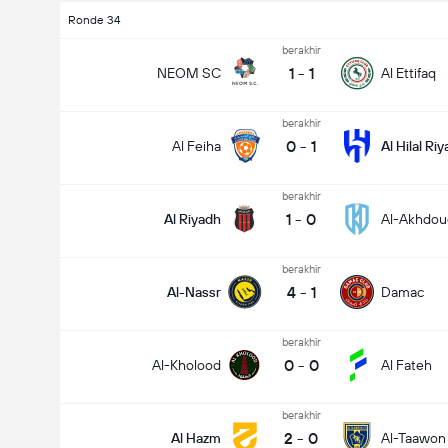
Ronde 34
berakhir
1
-
1
NEOM SC
Al Ettifaq
berakhir
0
-
1
Al Feiha
Al Hilal Ri
berakhir
1
-
0
Al Riyadh
Al-Akhdou
berakhir
4
-
1
Al-Nassr
Damac
berakhir
0
-
0
Al-Kholood
Al Fateh
berakhir
2
-
0
Al Hazm
Al-Taawon