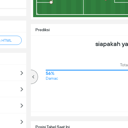
Prediksi
g HTML
siapakah y
Tota
65%
56%
lebih
Damac
Posisi Tabel Saat Ini