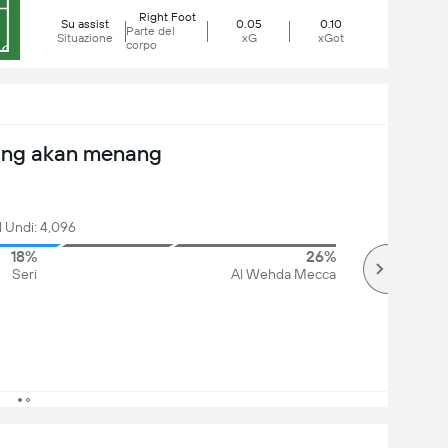
Right Foot
Su assist
0.05
0.10
Parte del
Situazione
xG
xGot
corpo
ang akan menang
l Undi: 4,096
18%
26%
Seri
Al Wehda Mecca