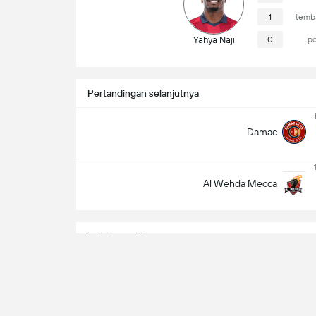
1
temba
Yahya Naji
0
po
Pertandingan selanjutnya
Damac
Al Wehda Mecca
Info Pertandingan
Sultan Sanat Alharbi
Wasit