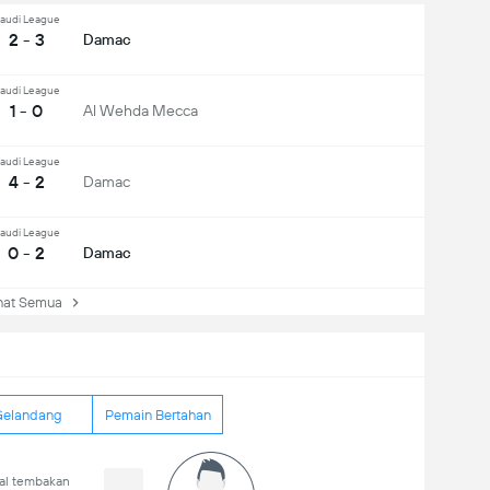
audi League
2 - 3
Damac
audi League
1 - 0
Al Wehda Mecca
audi League
4 - 2
Damac
audi League
0 - 2
Damac
at Semua
elandang
Pemain Bertahan
tal tembakan