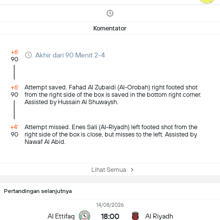
Komentator
+6'
Akhir dari 90 Menit 2-4
90
+6'
Attempt saved. Fahad Al Zubaidi (Al-Orobah) right footed shot
90
from the right side of the box is saved in the bottom right corner.
Assisted by Hussain Al Shuwaysh.
+4'
Attempt missed. Enes Sali (Al-Riyadh) left footed shot from the
90
right side of the box is close, but misses to the left. Assisted by
Nawaf Al Abid.
Lihat Semua
Pertandingan selanjutnya
14/08/2026
18:00
Al Ettifaq
Al Riyadh