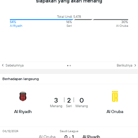
siapakah yang akan menang
Total Undi: 5,478
54%
16%
30%
Al Riyadh
Seri
Al Oruba
Sebelumnya
Berikutnya
Berhadapan langsung
3
2
0
Menang
Seri
Menang
Al Riyadh
Al Oruba
06/12/2024
Saudi League
0 - 1
Al Oruba
Al Riyadh