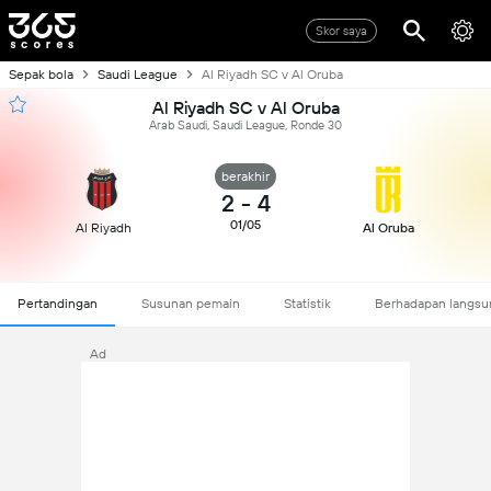
Skor saya
Sepak bola
Saudi League
Al Riyadh SC v Al Oruba
Al Riyadh SC v Al Oruba
Arab Saudi, Saudi League, Ronde 30
berakhir
2
-
4
01/05
Al Riyadh
Al Oruba
Pertandingan
Susunan pemain
Statistik
Berhadapan langsu
Ad