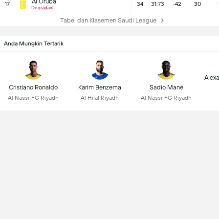
Al Oruba
17
34
31:73
-42
30
Degradasi
Tabel dan Klasemen Saudi League
Anda Mungkin Tertarik
Alex
Cristiano Ronaldo
Karim Benzema
Sadio Mané
Al Nassr FC Riyadh
Al Hilal Riyadh
Al Nassr FC Riyadh