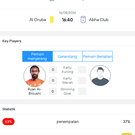
16/08/2026
16:40
Al Oruba
Abha Club
Key Players
Pemain
Gelandang
Pemain Bertahan
menyerang
Kartu
0
Kuning
Kartu
0
Merah
Ryan Al-
Winning
0
Bloushi
Goal
Statistik
63%
penempatan
37%