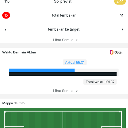
1.15
Gol previsti
2.44
16
total tembakan
14
7
tembakan ke target.
7
Lihat Semua
Waktu Bermain Aktual
Aktual 55:01
Total waktu 101:37
Lihat Semua
Mappa del tiro