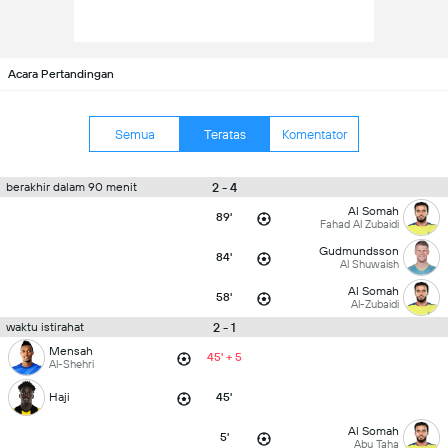
Acara Pertandingan
Semua
Teratas
Komentator
2 - 4
berakhir dalam 90 menit
Al Somah
89'
Fahad Al Zubaidi
Gudmundsson
84'
Al Shuwaish
Al Somah
58'
Al-Zubaidi
2 - 1
waktu istirahat
Mensah
45' + 5
Al-Shehri
Haji
45'
Al Somah
5'
Abu Taha