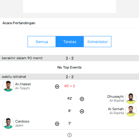
Acara Pertandingan
Semua
Teratas
Komentator
2 - 2
berakhir dalam 90 menit
No Top Events
2 - 2
waktu istirahat
Al-Haleel
45' + 2
Al-Tulayhi
Dhuwayhi
42'
Al-Rashid
Al Somah
8'
Al-Rashid
Cardoso
3'
Jasim