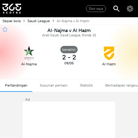
Skor saya
Sepak bola
Saudi League
Al-Najma v Al Hazm
Al-Najma v Al Hazm
Arab Saudi, Saudi League, Ronde 32
berakhir
2
-
2
09/05
Al-Najma
Al Hazm
Pertandingan
Susunan pemain
Statistik
Berhadapan langsu
Ad