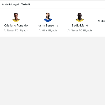
Anda Mungkin Tertarik
Alex
Cristiano Ronaldo
Karim Benzema
Sadio Mané
Al Nassr FC Riyadh
Al Hilal Riyadh
Al Nassr FC Riyadh