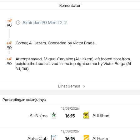
Komentator
+6'
Akhir dari 90 Menit 2-2
90
+4'
Corner, Al Hazem. Conceded by Victor Braga.
90
+4'
Attempt saved. Miguel Carvalho (Al Hazem) left footed shot from
90
outside the box is saved in the top right corner by Victor Braga (Al
Najma).
Lihat Semua
Pertandingan selanjutnya
18/08/2026
16:15
Al-Najma
Al Ittihad
13/08/2026
16:15
Abha Club
Al Hazm