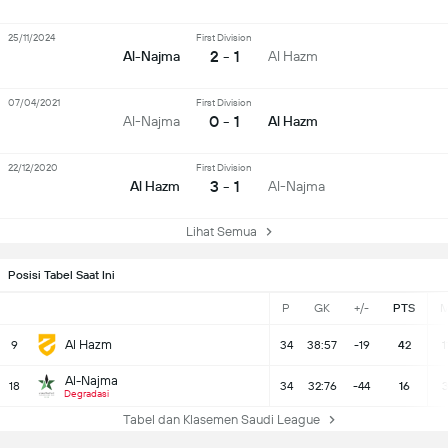
25/11/2024
First Division
2 - 1
Al-Najma
Al Hazm
07/04/2021
First Division
0 - 1
Al-Najma
Al Hazm
22/12/2020
First Division
3 - 1
Al Hazm
Al-Najma
Lihat Semua
Posisi Tabel Saat Ini
P
GK
+/-
PTS
Al Hazm
9
34
38:57
-19
42
1
Al-Najma
18
34
32:76
-44
16
Degradasi
Tabel dan Klasemen Saudi League