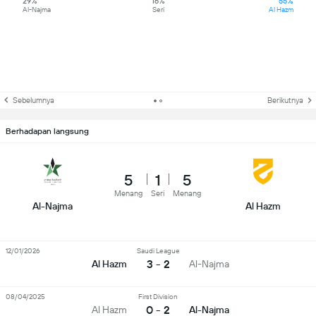
29%
16%
55%
Al-Najma
Seri
Al Hazm
Sebelumnya
Berikutnya
Berhadapan langsung
5
1
5
Menang
Seri
Menang
Al-Najma
Al Hazm
12/01/2026
Saudi League
3 - 2
Al Hazm
Al-Najma
08/04/2025
First Division
0 - 2
Al Hazm
Al-Najma