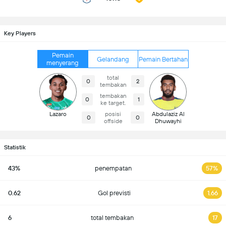
Key Players
Pemain
Gelandang
Pemain Bertahan
menyerang
total
0
2
tembakan
tembakan
0
1
ke target.
Lazaro
posisi
Abdulaziz Al
0
0
offside
Dhuwayhi
Statistik
43%
penempatan
57%
0.62
Gol previsti
1.66
6
total tembakan
17