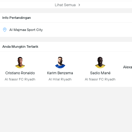
Lihat Semua
Info Pertandingan
Al Majmaa Sport City
Anda Mungkin Tertarik
Alex
Cristiano Ronaldo
Karim Benzema
Sadio Mané
Al Nassr FC Riyadh
Al Hilal Riyadh
Al Nassr FC Riyadh