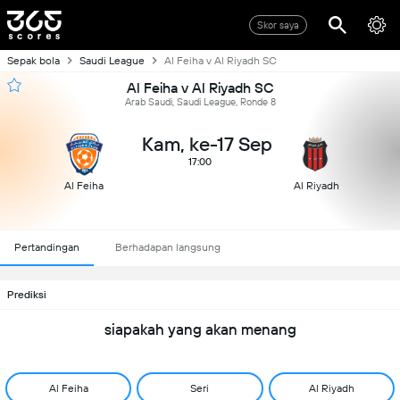
Skor saya
Sepak bola
Saudi League
Al Feiha v Al Riyadh SC
Al Feiha v Al Riyadh SC
Arab Saudi, Saudi League, Ronde 8
Kam, ke-17 Sep
17:00
Al Feiha
Al Riyadh
Pertandingan
Berhadapan langsung
Prediksi
siapakah yang akan menang
Al Feiha
Seri
Al Riyadh