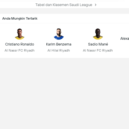
Tabel dan Klasemen Saudi League
Anda Mungkin Tertarik
Alex
Cristiano Ronaldo
Karim Benzema
Sadio Mané
Al Nassr FC Riyadh
Al Hilal Riyadh
Al Nassr FC Riyadh