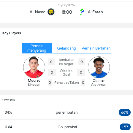
15/08/2026
18:00
Al-Nassr
Al Fateh
Key Players
Pemain
Gelandang
Pemain Bertahan
menyerang
tembakan
0
0
ke target.
Winning
0
0
Goal
Mourad
Othman
0
PenaltiesTaken
0
Khodari
Alothman
Statistik
34%
penempatan
66%
0.64
Gol previsti
1.57