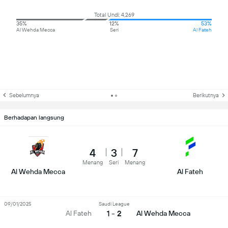
Total Undi: 4,269
35%
12%
53%
Al Wehda Mecca
Seri
Al Fateh
Sebelumnya
Berikutnya
Berhadapan langsung
4
3
7
Menang
Seri
Menang
Al Wehda Mecca
Al Fateh
09/01/2025
Saudi League
1 - 2
Al Fateh
Al Wehda Mecca