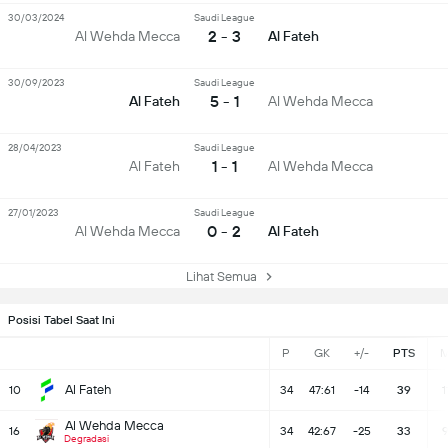
30/03/2024
Saudi League
2 - 3
Al Wehda Mecca
Al Fateh
30/09/2023
Saudi League
5 - 1
Al Fateh
Al Wehda Mecca
28/04/2023
Saudi League
1 - 1
Al Fateh
Al Wehda Mecca
27/01/2023
Saudi League
0 - 2
Al Wehda Mecca
Al Fateh
Lihat Semua
Posisi Tabel Saat Ini
P
GK
+/-
PTS
Al Fateh
10
34
47:61
-14
39
1
Al Wehda Mecca
16
34
42:67
-25
33
Degradasi