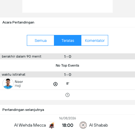
Acara Pertandingan
Semua
Teratas
Komentator
1 - 0
berakhir dalam 90 menit
No Top Events
1 - 0
waktu istirahat
Noor
8'
Hejji
Pertandingan selanjutnya
16/08/2026
18:00
Al Wehda Mecca
Al Shabab