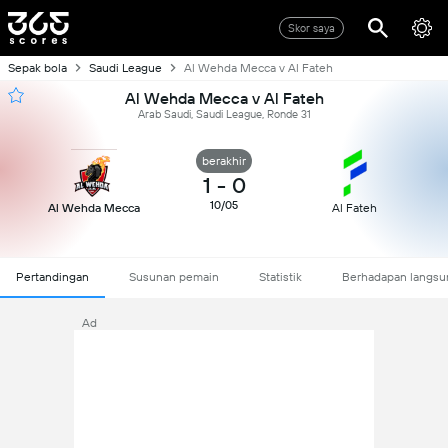
Skor saya
Sepak bola
Saudi League
Al Wehda Mecca v Al Fateh
Al Wehda Mecca v Al Fateh
Arab Saudi, Saudi League, Ronde 31
berakhir
1
-
0
10/05
Al Wehda Mecca
Al Fateh
Pertandingan
Susunan pemain
Statistik
Berhadapan langsu
Ad