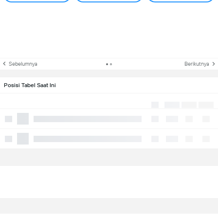
Sebelumnya
Berikutnya
Posisi Tabel Saat Ini