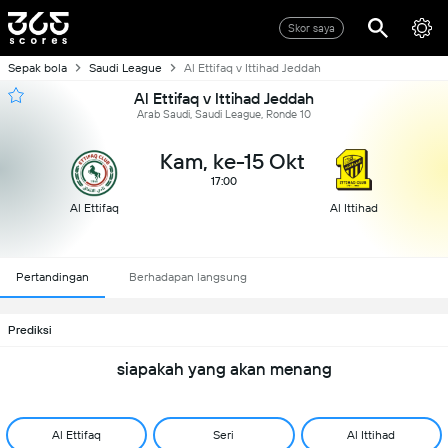
Skor saya
Sepak bola
Saudi League
Al Ettifaq v Ittihad Jeddah
Al Ettifaq v Ittihad Jeddah
Arab Saudi, Saudi League, Ronde 10
Kam, ke-15 Okt
17:00
Al Ettifaq
Al Ittihad
Pertandingan
Berhadapan langsung
Prediksi
siapakah yang akan menang
Al Ettifaq
Seri
Al Ittihad