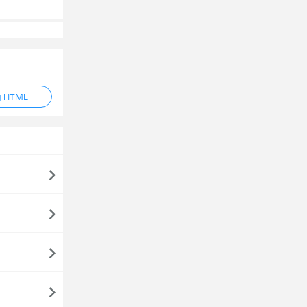
g HTML