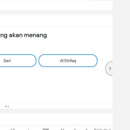
ang akan menang
Seri
Al Ettifaq