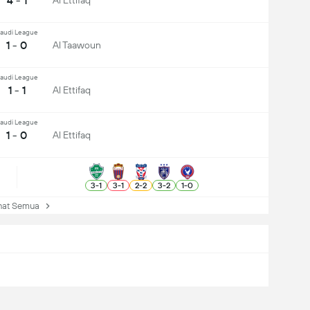
4 - 1
Al Ettifaq
audi League
1 - 0
Al Taawoun
audi League
1 - 1
Al Ettifaq
audi League
1 - 0
Al Ettifaq
3
-
1
3
-
1
2
-
2
3
-
2
1
-
0
at Semua