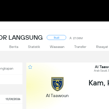
KOR LANGSUNG
Ikuti
27.08M
Berita
Statistik
Wawasan
Transfer
Riwayat
Al Taawo
engkapan
Arab Saudi, 
Kam, 
Al Taawoun
13/08/2026