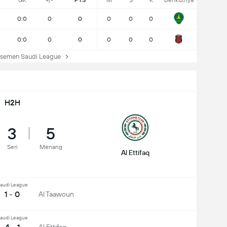
GK
+/-
PTS
M
S
K
Berikutnya
0:0
0
0
0
0
0
0:0
0
0
0
0
0
semen Saudi League
H2H
3
5
Seri
Menang
Al Ettifaq
audi League
1 - 0
Al Taawoun
audi League