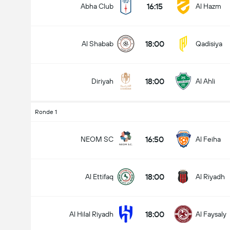
16:15
Abha Club
Al Hazm
18:00
Al Shabab
Qadisiya
total gol dalam permainan (2.5)
18:00
Diriyah
Al Ahli
dibawah
lebih
Ronde 1
16:50
NEOM SC
Al Feiha
18:00
Al Ettifaq
Al Riyadh
18:00
Al Hilal Riyadh
Al Faysaly