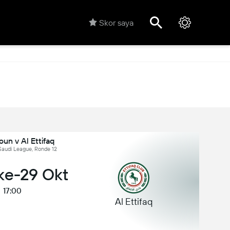
Skor saya
un v Al Ettifaq
Saudi League, Ronde 12
ke-29 Okt
17:00
Al Ettifaq